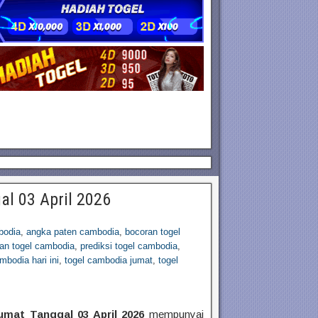
al 03 April 2026
bodia
,
angka paten cambodia
,
bocoran togel
ran togel cambodia
,
prediksi togel cambodia
,
mbodia hari ini
,
togel cambodia jumat
,
togel
umat Tanggal 03 April 2026
mempunyai