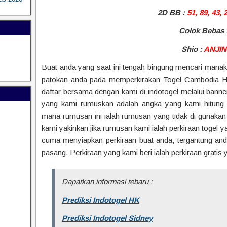
2D BB
:
51, 89, 43, 
Colok Bebas 
Shio
:
ANJI
Buat anda yang saat ini tengah bingung mencari mana
patokan anda pada memperkirakan Togel Cambodia Hari
daftar bersama dengan kami di indotogel melalui banne
yang kami rumuskan adalah angka yang kami hitung
mana rumusan ini ialah rumusan yang tidak di gunakan
kami yakinkan jika rumusan kami ialah perkiraan togel y
cuma menyiapkan perkiraan buat anda, tergantung an
pasang. Perkiraan yang kami beri ialah perkiraan gratis 
Dapatkan informasi tebaru :
Prediksi Indotogel HK
Prediksi Indotogel Sidney