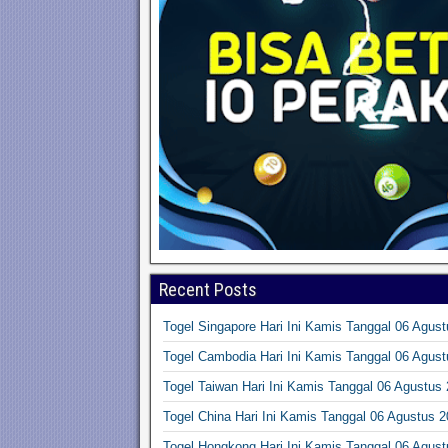
Recent Posts
Togel Singapore Hari Ini Kamis Tanggal 06 Agus
Togel Cambodia Hari Ini Kamis Tanggal 06 Agus
Togel Taiwan Hari Ini Kamis Tanggal 06 Agustus
Togel China Hari Ini Kamis Tanggal 06 Agustus 
Togel Hongkong Hari Ini Kamis Tanggal 06 Agus