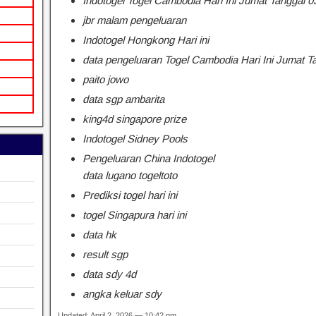
Indotogel Togel Cambodia Hari Ini Jumat Tanggal 03
jbr malam pengeluaran
Indotogel Hongkong Hari ini
data pengeluaran Togel Cambodia Hari Ini Jumat Ta
paito jowo
data sgp ambarita
king4d singapore prize
Indotogel Sidney Pools
Pengeluaran China Indotogel
data lugano togeltoto
Prediksi togel hari ini
togel Singapura hari ini
data hk
result sgp
data sdy 4d
angka keluar sdy
Updated: April 2, 2026 — 10:42 pm