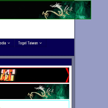
ingapore hari ini
odia
Togel Taiwan