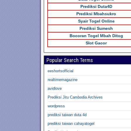
Prediksi Duta4D
Prediksi Mbahsukro
Syair Togel Online
Prediksi Sumesh
Bocoran Togel Mbah Ditog
Slot Gacor
Popular Search Terms
eeshortsofficial
realtimemagazine
avidlove
Prediksi Jitu Cambodia Archives
wordpress
prediksi taiwan duta 4d
prediksi taiwan cahayatogel