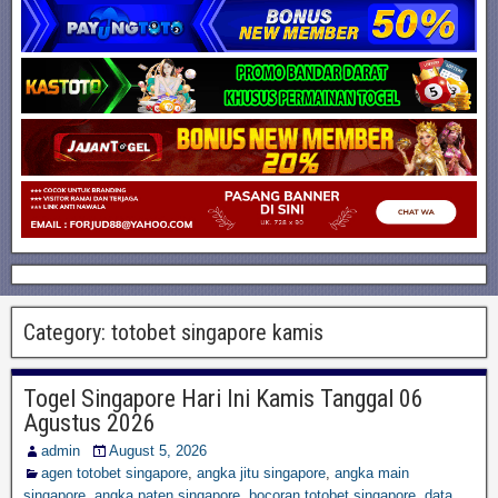
Category:
totobet singapore kamis
Togel Singapore Hari Ini Kamis Tanggal 06
Agustus 2026
admin
August 5, 2026
agen totobet singapore
,
angka jitu singapore
,
angka main
singapore
,
angka paten singapore
,
bocoran totobet singapore
,
data