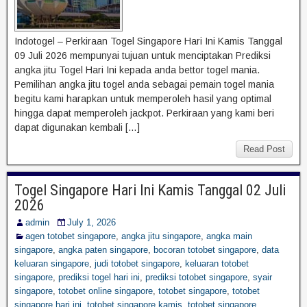
Indotogel – Perkiraan Togel Singapore Hari Ini Kamis Tanggal
09 Juli 2026 mempunyai tujuan untuk menciptakan Prediksi
angka jitu Togel Hari Ini kepada anda bettor togel mania.
Pemilihan angka jitu togel anda sebagai pemain togel mania
begitu kami harapkan untuk memperoleh hasil yang optimal
hingga dapat memperoleh jackpot. Perkiraan yang kami beri
dapat digunakan kembali […]
Read Post
Togel Singapore Hari Ini Kamis Tanggal 02 Juli
2026
admin
July 1, 2026
agen totobet singapore
,
angka jitu singapore
,
angka main
singapore
,
angka paten singapore
,
bocoran totobet singapore
,
data
keluaran singapore
,
judi totobet singapore
,
keluaran totobet
singapore
,
prediksi togel hari ini
,
prediksi totobet singapore
,
syair
singapore
,
totobet online singapore
,
totobet singapore
,
totobet
singapore hari ini
,
totobet singapore kamis
,
totobet singapore