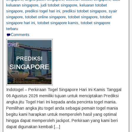
keluaran singapore
,
judi totobet singapore
,
keluaran totobet
singapore
,
prediksi togel hari ini
,
prediksi totobet singapore
,
syair
singapore
,
totobet online singapore
,
totobet singapore
,
totobet
singapore hari ini
,
totobet singapore kamis
,
totobet singapore
terbaru
Comments
Indotogel – Perkiraan Togel Singapore Hari Ini Kamis Tanggal
06 Agustus 2026 memiliki tujuan untuk menciptakan Prediksi
angka jitu Togel Hari Ini kepada anda pencinta togel mania.
Pemilihan angka jitu togel anda sebagai pemain togel mania
begitu kami harapkan untuk memperoleh hasil yang optimal
hingga dapat memperoleh jackpot. Perkiraan yang kami beri
dapat digunakan kembali […]