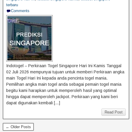
terbaru
Comments
Indotogel – Perkiraan Togel Singapore Hari Ini Kamis Tanggal
02 Juli 2026 mempunyai tujuan untuk memberi Perkiraan angka
main Togel Hari Ini kepada anda pencinta togel mania.
Pemilihan angka main togel anda sebagai pemain togel mania
begitu kami harapkan untuk memperoleh hasil yang optimal
hingga dapat memperoleh jackpot. Perkiraan yang kami beri
dapat digunakan kembali […]
Read Post
← Older Posts