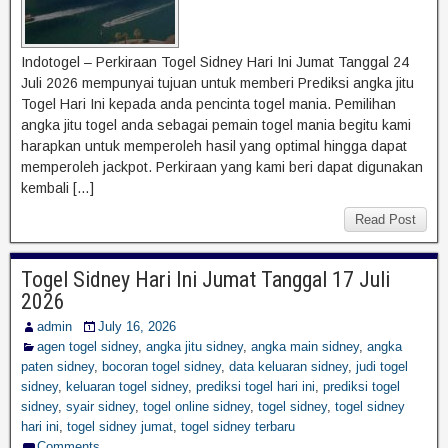
Indotogel – Perkiraan Togel Sidney Hari Ini Jumat Tanggal 24
Juli 2026 mempunyai tujuan untuk memberi Prediksi angka jitu
Togel Hari Ini kepada anda pencinta togel mania. Pemilihan
angka jitu togel anda sebagai pemain togel mania begitu kami
harapkan untuk memperoleh hasil yang optimal hingga dapat
memperoleh jackpot. Perkiraan yang kami beri dapat digunakan
kembali […]
Read Post
Togel Sidney Hari Ini Jumat Tanggal 17 Juli
2026
admin
July 16, 2026
agen togel sidney
,
angka jitu sidney
,
angka main sidney
,
angka
paten sidney
,
bocoran togel sidney
,
data keluaran sidney
,
judi togel
sidney
,
keluaran togel sidney
,
prediksi togel hari ini
,
prediksi togel
sidney
,
syair sidney
,
togel online sidney
,
togel sidney
,
togel sidney
hari ini
,
togel sidney jumat
,
togel sidney terbaru
Comments