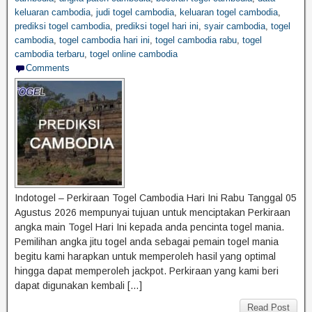
keluaran cambodia
,
judi togel cambodia
,
keluaran togel cambodia
,
prediksi togel cambodia
,
prediksi togel hari ini
,
syair cambodia
,
togel
cambodia
,
togel cambodia hari ini
,
togel cambodia rabu
,
togel
cambodia terbaru
,
togel online cambodia
Comments
Indotogel – Perkiraan Togel Cambodia Hari Ini Rabu Tanggal 05
Agustus 2026 mempunyai tujuan untuk menciptakan Perkiraan
angka main Togel Hari Ini kepada anda pencinta togel mania.
Pemilihan angka jitu togel anda sebagai pemain togel mania
begitu kami harapkan untuk memperoleh hasil yang optimal
hingga dapat memperoleh jackpot. Perkiraan yang kami beri
dapat digunakan kembali […]
Read Post