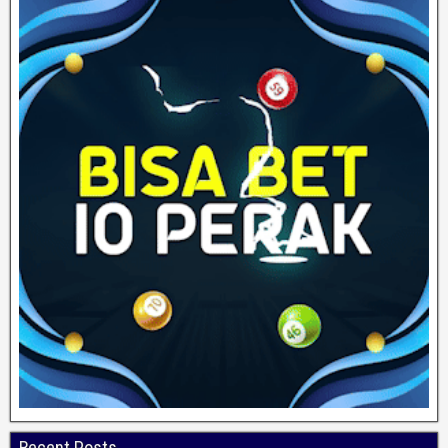
Recent Posts