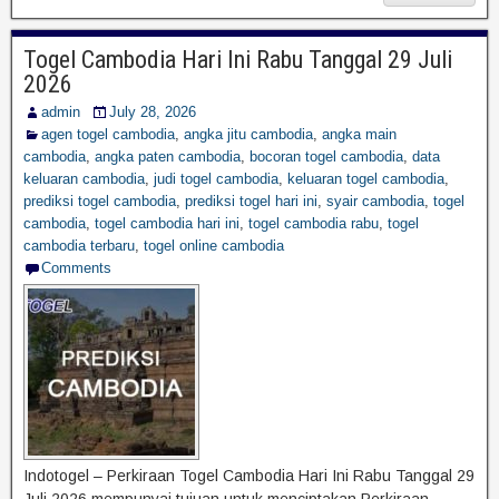
Togel Cambodia Hari Ini Rabu Tanggal 29 Juli
2026
admin
July 28, 2026
agen togel cambodia
,
angka jitu cambodia
,
angka main
cambodia
,
angka paten cambodia
,
bocoran togel cambodia
,
data
keluaran cambodia
,
judi togel cambodia
,
keluaran togel cambodia
,
prediksi togel cambodia
,
prediksi togel hari ini
,
syair cambodia
,
togel
cambodia
,
togel cambodia hari ini
,
togel cambodia rabu
,
togel
cambodia terbaru
,
togel online cambodia
Comments
Indotogel – Perkiraan Togel Cambodia Hari Ini Rabu Tanggal 29
Juli 2026 mempunyai tujuan untuk menciptakan Perkiraan