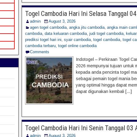
Togel Cambodia Hari Ini Selasa Tanggal 0
admin
August 3, 2026
agen togel cambodia
,
angka jitu cambodia
,
angka main cam
cambodia
,
data keluaran cambodia
,
judi togel cambodia
,
kelua
prediksi togel hari ini
,
syair cambodia
,
togel cambodia
,
togel ca
cambodia terbaru
,
togel online cambodia
Comments
Indotogel – Perkiraan Togel Ca
2026 mempunyai tujuan untuk m
kepada anda pencinta togel ma
sebagai pemain togel mania be
yang optimal hingga dapat memp
dapat digunakan kembali […]
Togel Cambodia Hari Ini Senin Tanggal 03
admin
August 3, 2026