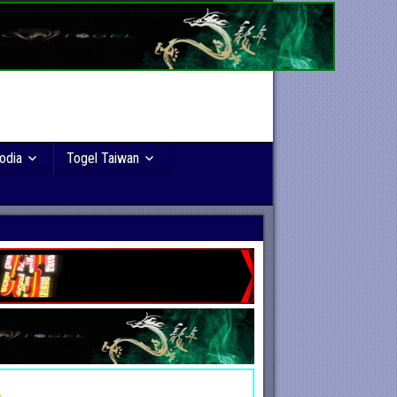
ingapore hari ini
odia
Togel Taiwan