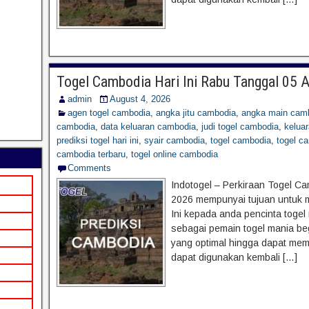
Togel Cambodia Hari Ini Rabu Tanggal 05 
admin
August 4, 2026
agen togel cambodia
,
angka jitu cambodia
,
angka main cam
cambodia
,
data keluaran cambodia
,
judi togel cambodia
,
kelua
prediksi togel hari ini
,
syair cambodia
,
togel cambodia
,
togel ca
cambodia terbaru
,
togel online cambodia
Comments
Indotogel – Perkiraan Togel C
2026 mempunyai tujuan untuk m
Ini kepada anda pencinta togel 
sebagai pemain togel mania be
yang optimal hingga dapat memp
dapat digunakan kembali […]