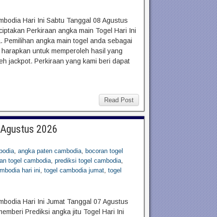
mbodia Hari Ini Sabtu Tanggal 08 Agustus
ciptakan Perkiraan angka main Togel Hari Ini
. Pemilihan angka main togel anda sebagai
i harapkan untuk memperoleh hasil yang
h jackpot. Perkiraan yang kami beri dapat
Read Post
 Agustus 2026
bodia
,
angka paten cambodia
,
bocoran togel
ran togel cambodia
,
prediksi togel cambodia
,
mbodia hari ini
,
togel cambodia jumat
,
togel
mbodia Hari Ini Jumat Tanggal 07 Agustus
mberi Prediksi angka jitu Togel Hari Ini