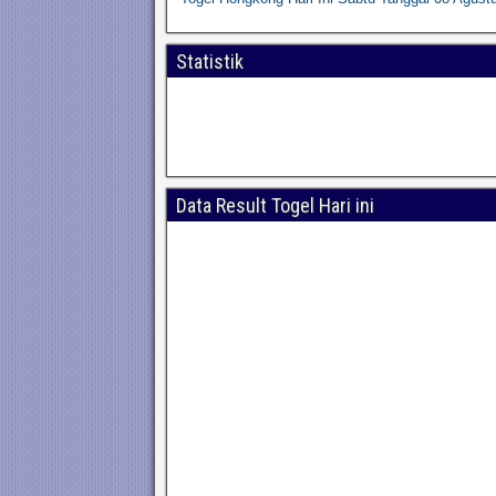
Statistik
Data Result Togel Hari ini