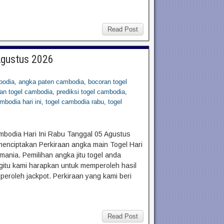
Read Post
Agustus 2026
bodia
,
angka paten cambodia
,
bocoran togel
ran togel cambodia
,
prediksi togel cambodia
,
mbodia hari ini
,
togel cambodia rabu
,
togel
ambodia Hari Ini Rabu Tanggal 05 Agustus
enciptakan Perkiraan angka main Togel Hari
mania. Pemilihan angka jitu togel anda
gitu kami harapkan untuk memperoleh hasil
eroleh jackpot. Perkiraan yang kami beri
Read Post