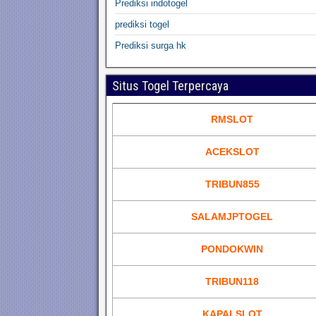
Prediksi indotogel
prediksi togel
Prediksi surga hk
Situs Togel Terpercaya
RMSLOT
ACEKSLOT
TRIBUN855
SALAMJPTOGEL
PONDOKWIN
TRIBUN118
KAPALSLOT