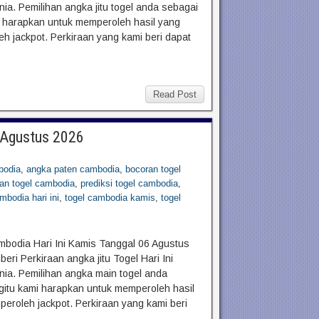
ia. Pemilihan angka jitu togel anda sebagai
i harapkan untuk memperoleh hasil yang
h jackpot. Perkiraan yang kami beri dapat
Read Post
 Agustus 2026
bodia
,
angka paten cambodia
,
bocoran togel
ran togel cambodia
,
prediksi togel cambodia
,
mbodia hari ini
,
togel cambodia kamis
,
togel
mbodia Hari Ini Kamis Tanggal 06 Agustus
eri Perkiraan angka jitu Togel Hari Ini
nia. Pemilihan angka main togel anda
gitu kami harapkan untuk memperoleh hasil
eroleh jackpot. Perkiraan yang kami beri