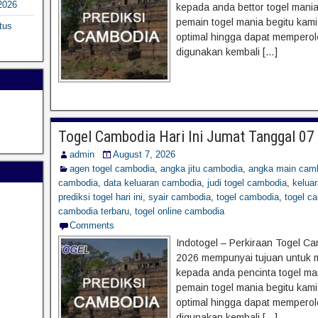
2026
kepada anda bettor togel mania
pemain togel mania begitu kam
tus
optimal hingga dapat memperole
digunakan kembali […]
Togel Cambodia Hari Ini Jumat Tanggal 07
admin
August 7, 2026
agen togel cambodia
,
angka jitu cambodia
,
angka main cam
cambodia
,
data keluaran cambodia
,
judi togel cambodia
,
kelua
prediksi togel hari ini
,
syair cambodia
,
togel cambodia
,
togel ca
cambodia terbaru
,
togel online cambodia
Comments
Indotogel – Perkiraan Togel Ca
2026 mempunyai tujuan untuk me
kepada anda pencinta togel man
pemain togel mania begitu kam
optimal hingga dapat memperole
digunakan kembali […]