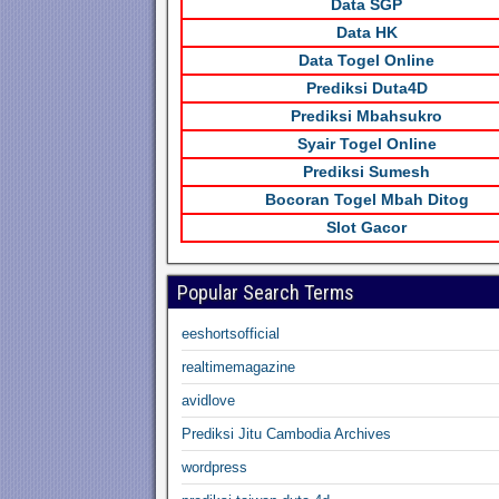
Data SGP
Data HK
Data Togel Online
Prediksi Duta4D
Prediksi Mbahsukro
Syair Togel Online
Prediksi Sumesh
Bocoran Togel Mbah Ditog
Slot Gacor
Popular Search Terms
eeshortsofficial
realtimemagazine
avidlove
Prediksi Jitu Cambodia Archives
wordpress