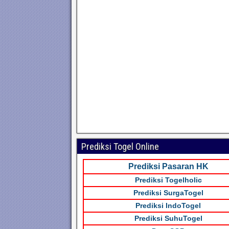
Prediksi Togel Online
Prediksi Pasaran HK
Prediksi Togelholic
Prediksi SurgaTogel
Prediksi IndoTogel
Prediksi SuhuTogel