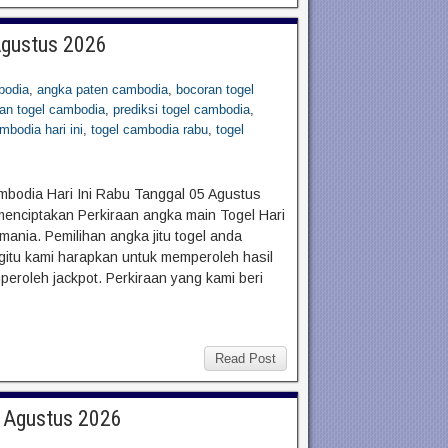
Agustus 2026
bodia
,
angka paten cambodia
,
bocoran togel
ran togel cambodia
,
prediksi togel cambodia
,
mbodia hari ini
,
togel cambodia rabu
,
togel
ambodia Hari Ini Rabu Tanggal 05 Agustus
enciptakan Perkiraan angka main Togel Hari
mania. Pemilihan angka jitu togel anda
gitu kami harapkan untuk memperoleh hasil
eroleh jackpot. Perkiraan yang kami beri
Read Post
4 Agustus 2026