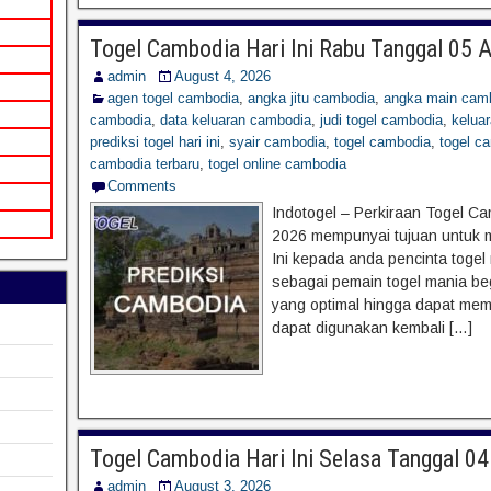
Togel Cambodia Hari Ini Rabu Tanggal 05 
admin
August 4, 2026
agen togel cambodia
,
angka jitu cambodia
,
angka main cam
cambodia
,
data keluaran cambodia
,
judi togel cambodia
,
kelua
prediksi togel hari ini
,
syair cambodia
,
togel cambodia
,
togel ca
cambodia terbaru
,
togel online cambodia
Comments
Indotogel – Perkiraan Togel C
2026 mempunyai tujuan untuk m
Ini kepada anda pencinta togel 
sebagai pemain togel mania be
yang optimal hingga dapat memp
dapat digunakan kembali […]
Togel Cambodia Hari Ini Selasa Tanggal 0
admin
August 3, 2026