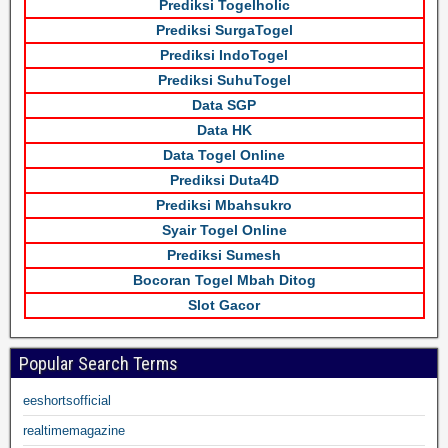
Prediksi Togelholic
Prediksi SurgaTogel
Prediksi IndoTogel
Prediksi SuhuTogel
Data SGP
Data HK
Data Togel Online
Prediksi Duta4D
Prediksi Mbahsukro
Syair Togel Online
Prediksi Sumesh
Bocoran Togel Mbah Ditog
Slot Gacor
Popular Search Terms
eeshortsofficial
realtimemagazine