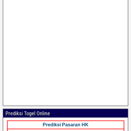
Prediksi Togel Online
Prediksi Pasaran HK