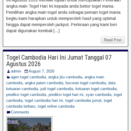
angka main Togel Hari Ini kepada anda bettor togel mania.
Pemilihan angka main togel anda sebagai pemain togel mania
begitu kami harapkan untuk memperoleh hasil yang optimal
hingga dapat memperoleh jackpot. Perkiraan yang kami beri
dapat digunakan kembali […]
Read Post
Togel Cambodia Hari Ini Jumat Tanggal 07
Agustus 2026
admin
August 7, 2026
agen togel cambodia
,
angka jitu cambodia
,
angka main
cambodia
,
angka paten cambodia
,
bocoran togel cambodia
,
data
keluaran cambodia
,
judi togel cambodia
,
keluaran togel cambodia
,
prediksi togel cambodia
,
prediksi togel hari ini
,
syair cambodia
,
togel
cambodia
,
togel cambodia hari ini
,
togel cambodia jumat
,
togel
cambodia terbaru
,
togel online cambodia
Comments