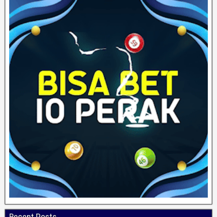
Recent Posts