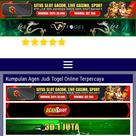
Prediksi Angka Jitu Togel Online Terbaik
Indotogel adalah situs yang menyediakan beragam prediksi togel online
terjitu mulai dari togel hongkong, sidney, cambodia hingga singapore hari ini
Kumpulan Agen Judi Togel Online Terpercaya