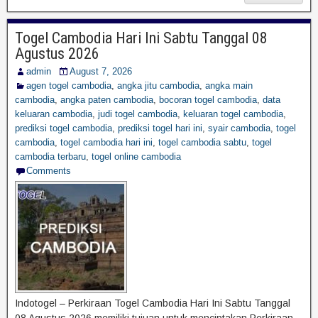
Togel Cambodia Hari Ini Sabtu Tanggal 08
Agustus 2026
admin
August 7, 2026
agen togel cambodia
,
angka jitu cambodia
,
angka main
cambodia
,
angka paten cambodia
,
bocoran togel cambodia
,
data
keluaran cambodia
,
judi togel cambodia
,
keluaran togel cambodia
,
prediksi togel cambodia
,
prediksi togel hari ini
,
syair cambodia
,
togel
cambodia
,
togel cambodia hari ini
,
togel cambodia sabtu
,
togel
cambodia terbaru
,
togel online cambodia
Comments
Indotogel – Perkiraan Togel Cambodia Hari Ini Sabtu Tanggal
08 Agustus 2026 memiliki tujuan untuk menciptakan Perkiraan