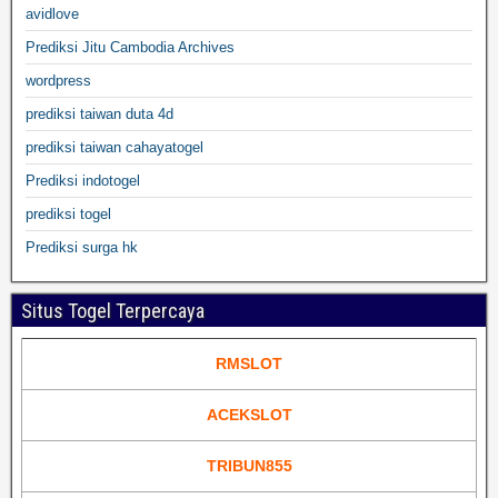
avidlove
Prediksi Jitu Cambodia Archives
wordpress
prediksi taiwan duta 4d
prediksi taiwan cahayatogel
Prediksi indotogel
prediksi togel
Prediksi surga hk
Situs Togel Terpercaya
RMSLOT
ACEKSLOT
TRIBUN855