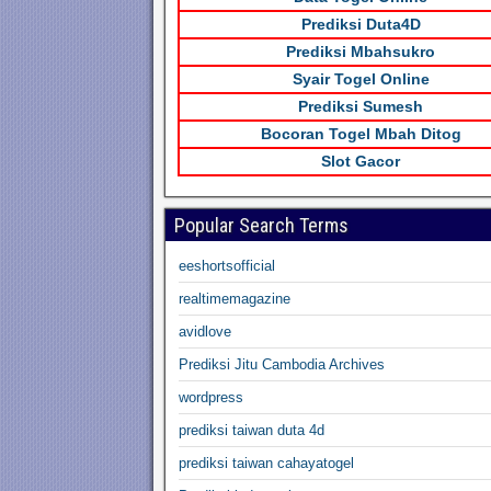
Prediksi Duta4D
Prediksi Mbahsukro
Syair Togel Online
Prediksi Sumesh
Bocoran Togel Mbah Ditog
Slot Gacor
Popular Search Terms
eeshortsofficial
realtimemagazine
avidlove
Prediksi Jitu Cambodia Archives
wordpress
prediksi taiwan duta 4d
prediksi taiwan cahayatogel