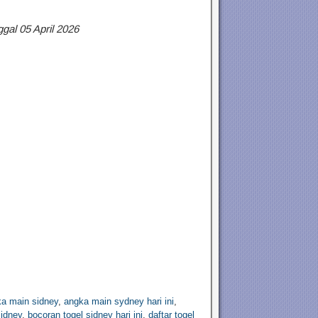
gal 05 April 2026
a main sidney
,
angka main sydney hari ini
,
sidney
,
bocoran togel sidney hari ini
,
daftar togel