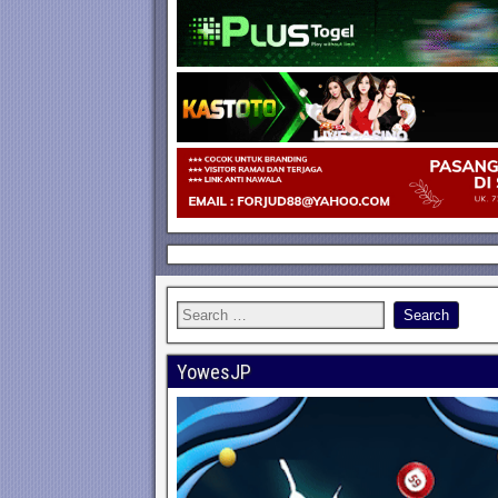
YowesJP