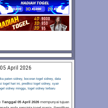
 05 April 2026
ka paten sidney
,
bocoran togel sidney
,
data
i togel hari ini
,
prediksi togel sidney
,
syair
ogel sidney minggu
,
togel sidney terbaru
 Tanggal 05 April 2026
mempunyai tujuan
epada anda pencinta togel mania. Pemilihan