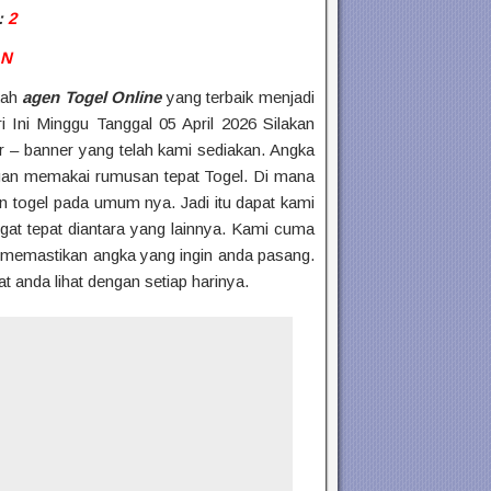
:
2
N
kah
agen Togel Online
yang terbaik menjadi
Ini Minggu Tanggal 05 April 2026 Silakan
r – banner yang telah kami sediakan. Angka
ngan memakai rumusan tepat Togel. Di mana
n togel pada umum nya. Jadi itu dapat kami
angat tepat diantara yang lainnya. Kami cuma
 memastikan angka yang ingin anda pasang.
at anda lihat dengan setiap harinya.