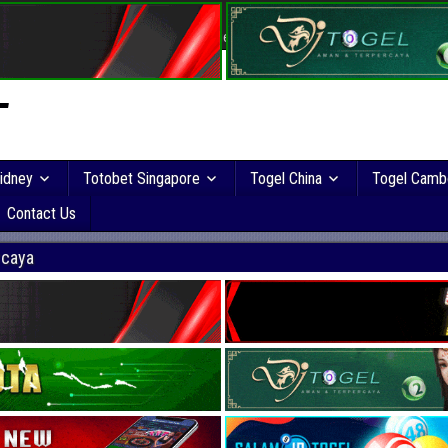
ik
iksi togel online terjitu mulai dari togel hongkong, sidney, cambodia hingga s
idney
Totobet Singapore
Togel China
Togel Camb
Contact Us
rcaya