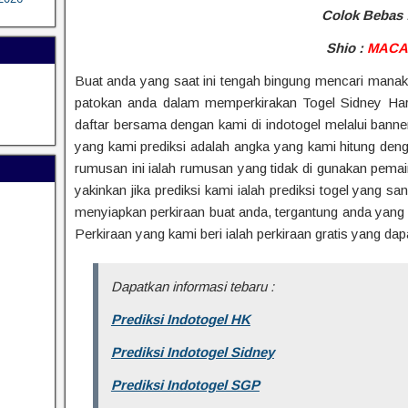
Colok Bebas 
Shio
:
MACA
Buat anda yang saat ini tengah bingung mencari mana
patokan anda dalam memperkirakan Togel Sidney Hari 
daftar bersama dengan kami di indotogel melalui banne
yang kami prediksi adalah angka yang kami hitung de
rumusan ini ialah rumusan yang tidak di gunakan pemai
yakinkan jika prediksi kami ialah prediksi togel yang s
menyiapkan perkiraan buat anda, tergantung anda yang
Perkiraan yang kami beri ialah perkiraan gratis yang dap
Dapatkan informasi tebaru :
Prediksi Indotogel HK
Prediksi Indotogel Sidney
Prediksi Indotogel SGP