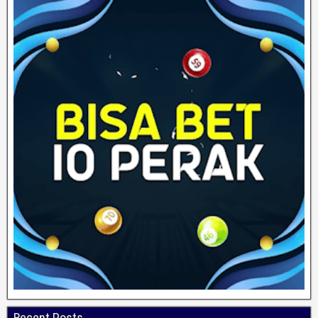
Recent Posts