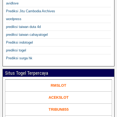
avidlove
Prediksi Jitu Cambodia Archives
wordpress
prediksi taiwan duta 4d
prediksi taiwan cahayatogel
Prediksi indotogel
prediksi togel
Prediksi surga hk
Situs Togel Terpercaya
RMSLOT
ACEKSLOT
TRIBUN855