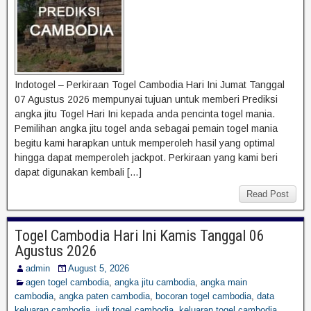
Indotogel – Perkiraan Togel Cambodia Hari Ini Jumat Tanggal
07 Agustus 2026 mempunyai tujuan untuk memberi Prediksi
angka jitu Togel Hari Ini kepada anda pencinta togel mania.
Pemilihan angka jitu togel anda sebagai pemain togel mania
begitu kami harapkan untuk memperoleh hasil yang optimal
hingga dapat memperoleh jackpot. Perkiraan yang kami beri
dapat digunakan kembali […]
Read Post
Togel Cambodia Hari Ini Kamis Tanggal 06
Agustus 2026
admin
August 5, 2026
agen togel cambodia
,
angka jitu cambodia
,
angka main
cambodia
,
angka paten cambodia
,
bocoran togel cambodia
,
data
keluaran cambodia
,
judi togel cambodia
,
keluaran togel cambodia
,