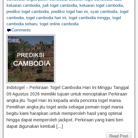
keluaran cambodia
,
judi togel cambodia
,
keluaran togel cambodia
,
prediksi togel cambodia
,
prediksi togel hari ini
,
syair cambodia
,
togel
cambodia
,
togel cambodia hari ini
,
togel cambodia minggu
,
togel
cambodia terbaru
,
togel online cambodia
Comments
Indotogel – Perkiraan Togel Cambodia Hari Ini Minggu Tanggal
09 Agustus 2026 memiliki tujuan untuk menciptakan Perkiraan
angka jitu Togel Hari Ini kepada anda pencinta togel mania.
Pemilihan angka jitu togel anda sebagai pemain togel mania
begitu kami harapkan untuk memperoleh hasil yang optimal
hingga dapat memperoleh jackpot. Perkiraan yang kami beri
dapat digunakan kembali […]
Read Post