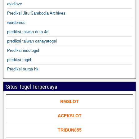
avidlove
Prediksi Jitu Cambodia Archives
wordpress
prediksi taiwan duta 4d
prediksi taiwan cahayatogel
Prediksi indotogel
prediksi togel
Prediksi surga hk
Situs Togel Terpercaya
RMSLOT
ACEKSLOT
TRIBUN855