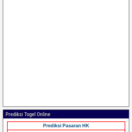
Prediksi Togel Online
Prediksi Pasaran HK