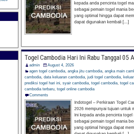
kepada anda pencinta togel ma
sebagai pemain togel mania be
yang optimal hingga dapat memp
dapat digunakan kembali […]
Togel Cambodia Hari Ini Rabu Tanggal 05 
admin
August 4, 2026
agen togel cambodia
,
angka jitu cambodia
,
angka main cam
cambodia
,
data keluaran cambodia
,
judi togel cambodia
,
kelua
prediksi togel hari ini
,
syair cambodia
,
togel cambodia
,
togel ca
cambodia terbaru
,
togel online cambodia
Comments
Indotogel – Perkiraan Togel C
2026 mempunyai tujuan untuk m
Ini kepada anda pencinta togel 
sebagai pemain togel mania be
yang optimal hingga dapat memp
dapat digunakan kembali […]