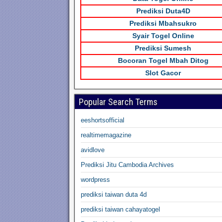
Prediksi Duta4D
Prediksi Mbahsukro
Syair Togel Online
Prediksi Sumesh
Bocoran Togel Mbah Ditog
Slot Gacor
Popular Search Terms
eeshortsofficial
realtimemagazine
avidlove
Prediksi Jitu Cambodia Archives
wordpress
prediksi taiwan duta 4d
prediksi taiwan cahayatogel