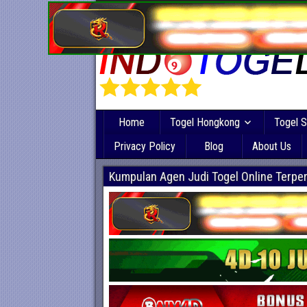
Prediksi Angka Jitu Togel Online Terba
Indotogel adalah situs yang menyediakan beragam pred
Home
Togel Hongkong
Togel S
Privacy Policy
Blog
About Us
Kumpulan Agen Judi Togel Online Terpe