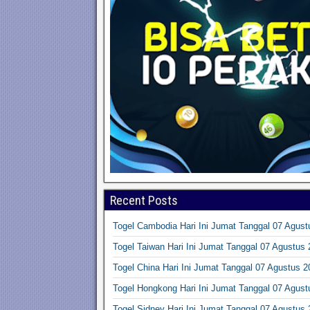
Recent Posts
Togel Cambodia Hari Ini Jumat Tanggal 07 Agust
Togel Taiwan Hari Ini Jumat Tanggal 07 Agustus
Togel China Hari Ini Jumat Tanggal 07 Agustus 2
Togel Hongkong Hari Ini Jumat Tanggal 07 Agust
Togel Sidney Hari Ini Jumat Tanggal 07 Agustus