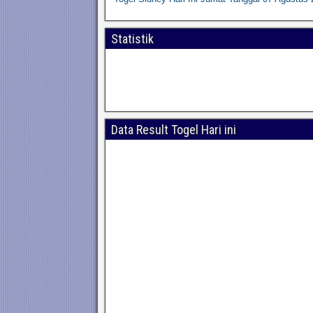
Statistik
Data Result Togel Hari ini