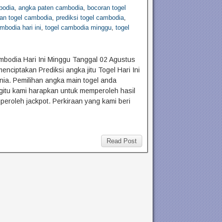
bodia
,
angka paten cambodia
,
bocoran togel
ran togel cambodia
,
prediksi togel cambodia
,
mbodia hari ini
,
togel cambodia minggu
,
togel
mbodia Hari Ini Minggu Tanggal 02 Agustus
nciptakan Prediksi angka jitu Togel Hari Ini
nia. Pemilihan angka main togel anda
gitu kami harapkan untuk memperoleh hasil
eroleh jackpot. Perkiraan yang kami beri
Read Post