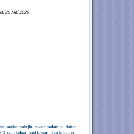
gal 25 Mei 2026
bet
,
angka main jitu taiwan malam ini
,
daftar
020
,
data keluar togel taiwan
,
data keluaran