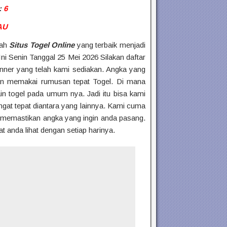
:
6
AU
kah
Situs Togel Online
yang terbaik menjadi
i Senin Tanggal 25 Mei 2026 Silakan daftar
nner yang telah kami sediakan. Angka yang
gan memakai rumusan tepat Togel. Di mana
in togel pada umum nya. Jadi itu bisa kami
angat tepat diantara yang lainnya. Kami cuma
 memastikan angka yang ingin anda pasang.
at anda lihat dengan setiap harinya.