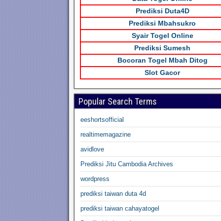
Prediksi Duta4D
Prediksi Mbahsukro
Syair Togel Online
Prediksi Sumesh
Bocoran Togel Mbah Ditog
Slot Gacor
Popular Search Terms
eeshortsofficial
realtimemagazine
avidlove
Prediksi Jitu Cambodia Archives
wordpress
prediksi taiwan duta 4d
prediksi taiwan cahayatogel