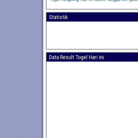
Statistik
Data Result Togel Hari ini