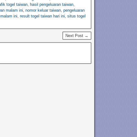
afik togel taiwan
,
hasil pengeluaran taiwan
,
wan malam ini
,
nomor keluar taiwan
,
pengeluaran
n malam ini
,
result togel taiwan hari ini
,
situs togel
Next Post →