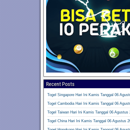
Recent Posts
Togel Singapore Hari Ini Kamis Tanggal 06 Agus
Togel Cambodia Hari Ini Kamis Tanggal 06 Agus
Togel Taiwan Hari Ini Kamis Tanggal 06 Agustus
Togel China Hari Ini Kamis Tanggal 06 Agustus 
Togel Hongkong Hari Ini Kamis Tanggal 06 Agus