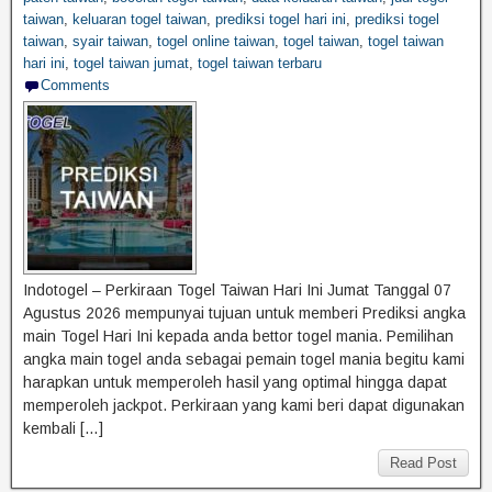
taiwan
,
keluaran togel taiwan
,
prediksi togel hari ini
,
prediksi togel
taiwan
,
syair taiwan
,
togel online taiwan
,
togel taiwan
,
togel taiwan
hari ini
,
togel taiwan jumat
,
togel taiwan terbaru
Comments
Indotogel – Perkiraan Togel Taiwan Hari Ini Jumat Tanggal 07
Agustus 2026 mempunyai tujuan untuk memberi Prediksi angka
main Togel Hari Ini kepada anda bettor togel mania. Pemilihan
angka main togel anda sebagai pemain togel mania begitu kami
harapkan untuk memperoleh hasil yang optimal hingga dapat
memperoleh jackpot. Perkiraan yang kami beri dapat digunakan
kembali […]
Read Post