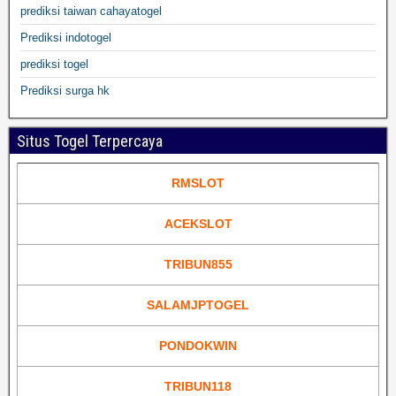
prediksi taiwan cahayatogel
Prediksi indotogel
prediksi togel
Prediksi surga hk
Situs Togel Terpercaya
RMSLOT
ACEKSLOT
TRIBUN855
SALAMJPTOGEL
PONDOKWIN
TRIBUN118