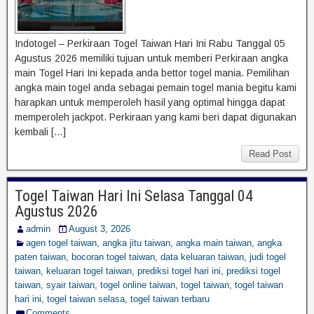
Indotogel – Perkiraan Togel Taiwan Hari Ini Rabu Tanggal 05
Agustus 2026 memiliki tujuan untuk memberi Perkiraan angka
main Togel Hari Ini kepada anda bettor togel mania. Pemilihan
angka main togel anda sebagai pemain togel mania begitu kami
harapkan untuk memperoleh hasil yang optimal hingga dapat
memperoleh jackpot. Perkiraan yang kami beri dapat digunakan
kembali […]
Read Post
Togel Taiwan Hari Ini Selasa Tanggal 04
Agustus 2026
admin
August 3, 2026
agen togel taiwan
,
angka jitu taiwan
,
angka main taiwan
,
angka
paten taiwan
,
bocoran togel taiwan
,
data keluaran taiwan
,
judi togel
taiwan
,
keluaran togel taiwan
,
prediksi togel hari ini
,
prediksi togel
taiwan
,
syair taiwan
,
togel online taiwan
,
togel taiwan
,
togel taiwan
hari ini
,
togel taiwan selasa
,
togel taiwan terbaru
Comments