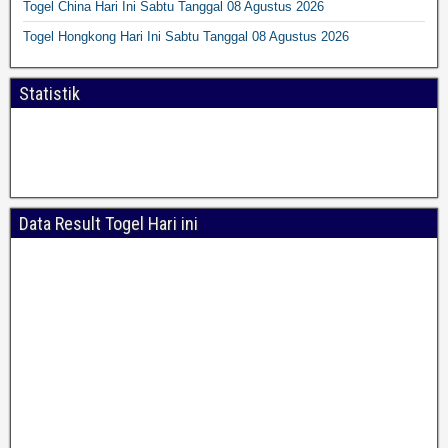
Togel China Hari Ini Sabtu Tanggal 08 Agustus 2026
Togel Hongkong Hari Ini Sabtu Tanggal 08 Agustus 2026
Statistik
Data Result Togel Hari ini