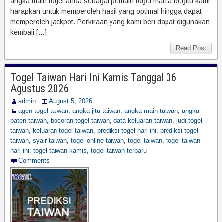
angka main togel anda sebagai pemain togel mania begitu kami
harapkan untuk memperoleh hasil yang optimal hingga dapat
memperoleh jackpot. Perkiraan yang kami beri dapat digunakan
kembali […]
Read Post
Togel Taiwan Hari Ini Kamis Tanggal 06
Agustus 2026
admin
August 5, 2026
agen togel taiwan
,
angka jitu taiwan
,
angka main taiwan
,
angka
paten taiwan
,
bocoran togel taiwan
,
data keluaran taiwan
,
judi togel
taiwan
,
keluaran togel taiwan
,
prediksi togel hari ini
,
prediksi togel
taiwan
,
syair taiwan
,
togel online taiwan
,
togel taiwan
,
togel taiwan
hari ini
,
togel taiwan kamis
,
togel taiwan terbaru
Comments