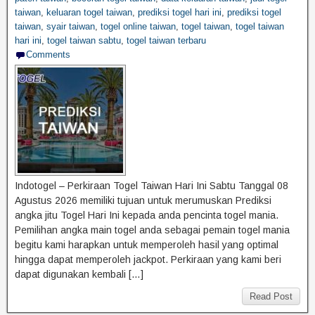
taiwan
,
keluaran togel taiwan
,
prediksi togel hari ini
,
prediksi togel
taiwan
,
syair taiwan
,
togel online taiwan
,
togel taiwan
,
togel taiwan
hari ini
,
togel taiwan sabtu
,
togel taiwan terbaru
Comments
Indotogel – Perkiraan Togel Taiwan Hari Ini Sabtu Tanggal 08
Agustus 2026 memiliki tujuan untuk merumuskan Prediksi
angka jitu Togel Hari Ini kepada anda pencinta togel mania.
Pemilihan angka main togel anda sebagai pemain togel mania
begitu kami harapkan untuk memperoleh hasil yang optimal
hingga dapat memperoleh jackpot. Perkiraan yang kami beri
dapat digunakan kembali […]
Read Post