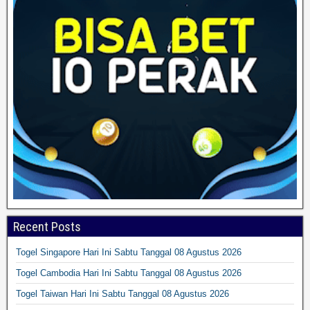
Recent Posts
Togel Singapore Hari Ini Sabtu Tanggal 08 Agustus 2026
Togel Cambodia Hari Ini Sabtu Tanggal 08 Agustus 2026
Togel Taiwan Hari Ini Sabtu Tanggal 08 Agustus 2026