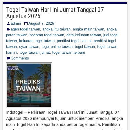
Togel Taiwan Hari Ini Jumat Tanggal 07
Agustus 2026
admin
August 7, 2026
agen togel taiwan
,
angka jitu taiwan
,
angka main taiwan
,
angka
paten taiwan
,
bocoran togel taiwan
,
data keluaran taiwan
,
judi togel
taiwan
,
keluaran togel taiwan
,
prediksi togel hari ini
,
prediksi togel
taiwan
,
syair taiwan
,
togel online taiwan
,
togel taiwan
,
togel taiwan
hari ini
,
togel taiwan jumat
,
togel taiwan terbaru
Comments
Indotogel – Perkiraan Togel Taiwan Hari Ini Jumat Tanggal 07
Agustus 2026 mempunyai tujuan untuk memberi Prediksi angka
main Togel Hari Ini kepada anda bettor togel mania. Pemilihan