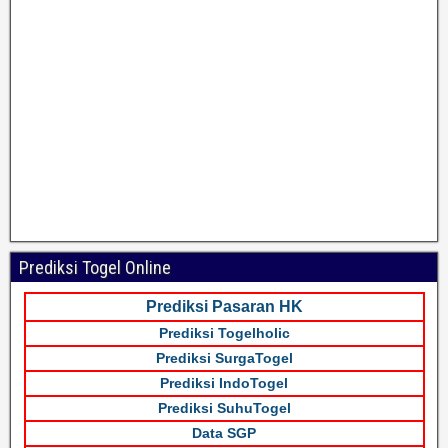
Prediksi Togel Online
Prediksi Pasaran HK
Prediksi Togelholic
Prediksi SurgaTogel
Prediksi IndoTogel
Prediksi SuhuTogel
Data SGP