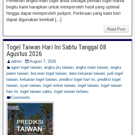
Pemilihan angka main togel anda sebagai pemain togel mania
begitu kami harapkan untuk memperoleh hasil yang optimal
hingga dapat memperoleh jackpot. Perkiraan yang kami beri
dapat digunakan kembali […]
Read Post
Togel Taiwan Hari Ini Sabtu Tanggal 08
Agustus 2026
admin
August 7, 2026
agen togel taiwan
,
angka jitu taiwan
,
angka main taiwan
,
angka
paten taiwan
,
bocoran togel taiwan
,
data keluaran taiwan
,
judi togel
taiwan
,
keluaran togel taiwan
,
prediksi togel hari ini
,
prediksi togel
taiwan
,
syair taiwan
,
togel online taiwan
,
togel taiwan
,
togel taiwan
hari ini
,
togel taiwan sabtu
,
togel taiwan terbaru
Comments