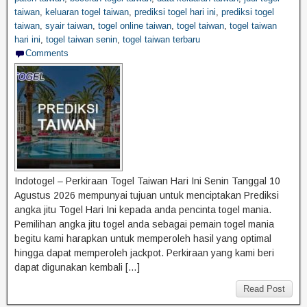
taiwan
,
keluaran togel taiwan
,
prediksi togel hari ini
,
prediksi togel
taiwan
,
syair taiwan
,
togel online taiwan
,
togel taiwan
,
togel taiwan
hari ini
,
togel taiwan senin
,
togel taiwan terbaru
Comments
Indotogel – Perkiraan Togel Taiwan Hari Ini Senin Tanggal 10
Agustus 2026 mempunyai tujuan untuk menciptakan Prediksi
angka jitu Togel Hari Ini kepada anda pencinta togel mania.
Pemilihan angka jitu togel anda sebagai pemain togel mania
begitu kami harapkan untuk memperoleh hasil yang optimal
hingga dapat memperoleh jackpot. Perkiraan yang kami beri
dapat digunakan kembali […]
Read Post