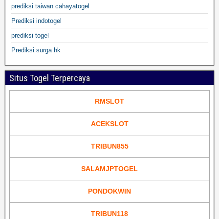
prediksi taiwan cahayatogel
Prediksi indotogel
prediksi togel
Prediksi surga hk
Situs Togel Terpercaya
RMSLOT
ACEKSLOT
TRIBUN855
SALAMJPTOGEL
PONDOKWIN
TRIBUN118