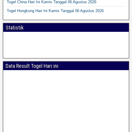
Togel China Hari Ini Kamis Tanggal 06 Agustus 2026
Togel Hongkong Hari Ini Kamis Tanggal 06 Agustus 2026
Statistik
Data Result Togel Hari ini