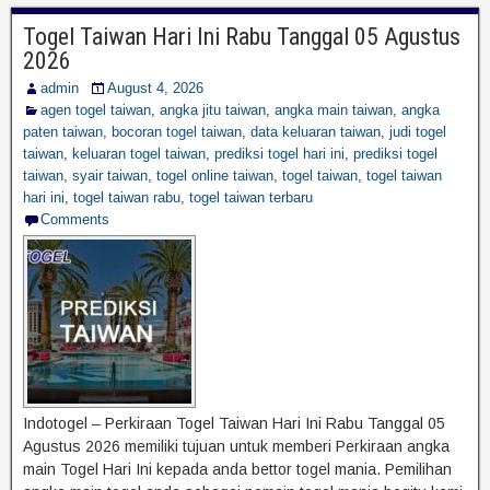
Togel Taiwan Hari Ini Rabu Tanggal 05 Agustus
2026
admin
August 4, 2026
agen togel taiwan
,
angka jitu taiwan
,
angka main taiwan
,
angka
paten taiwan
,
bocoran togel taiwan
,
data keluaran taiwan
,
judi togel
taiwan
,
keluaran togel taiwan
,
prediksi togel hari ini
,
prediksi togel
taiwan
,
syair taiwan
,
togel online taiwan
,
togel taiwan
,
togel taiwan
hari ini
,
togel taiwan rabu
,
togel taiwan terbaru
Comments
Indotogel – Perkiraan Togel Taiwan Hari Ini Rabu Tanggal 05
Agustus 2026 memiliki tujuan untuk memberi Perkiraan angka
main Togel Hari Ini kepada anda bettor togel mania. Pemilihan