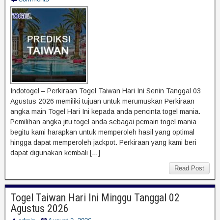
Indotogel – Perkiraan Togel Taiwan Hari Ini Senin Tanggal 03
Agustus 2026 memiliki tujuan untuk merumuskan Perkiraan
angka main Togel Hari Ini kepada anda pencinta togel mania.
Pemilihan angka jitu togel anda sebagai pemain togel mania
begitu kami harapkan untuk memperoleh hasil yang optimal
hingga dapat memperoleh jackpot. Perkiraan yang kami beri
dapat digunakan kembali […]
Read Post
Togel Taiwan Hari Ini Minggu Tanggal 02
Agustus 2026