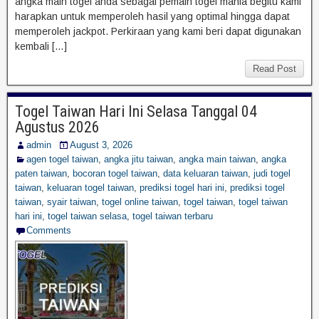
angka main togel anda sebagai pemain togel mania begitu kami
harapkan untuk memperoleh hasil yang optimal hingga dapat
memperoleh jackpot. Perkiraan yang kami beri dapat digunakan
kembali […]
Read Post
Togel Taiwan Hari Ini Selasa Tanggal 04
Agustus 2026
admin
August 3, 2026
agen togel taiwan
,
angka jitu taiwan
,
angka main taiwan
,
angka
paten taiwan
,
bocoran togel taiwan
,
data keluaran taiwan
,
judi togel
taiwan
,
keluaran togel taiwan
,
prediksi togel hari ini
,
prediksi togel
taiwan
,
syair taiwan
,
togel online taiwan
,
togel taiwan
,
togel taiwan
hari ini
,
togel taiwan selasa
,
togel taiwan terbaru
Comments