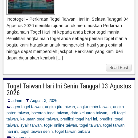
Indotogel – Perkiraan Togel Taiwan Hari Ini Selasa Tanggal 04
Agustus 2026 memiliki tujuan untuk merumuskan Perkiraan
angka main Togel Hari Ini kepada anda bettor togel mania.
Pemilihan angka main togel anda sebagai pemain togel mania
begitu kami harapkan untuk memperoleh hasil yang optimal
hingga dapat memperoleh jackpot. Perkiraan yang kami beri
dapat digunakan kembali […]
Read Post
Togel Taiwan Hari Ini Senin Tanggal 03 Agustus
2026
admin
August 3, 2026
agen togel taiwan
,
angka jitu taiwan
,
angka main taiwan
,
angka
paten taiwan
,
bocoran togel taiwan
,
data keluaran taiwan
,
judi togel
taiwan
,
keluaran togel taiwan
,
prediksi togel hari ini
,
prediksi togel
taiwan
,
syair taiwan
,
togel online taiwan
,
togel taiwan
,
togel taiwan
hari ini
,
togel taiwan senin
,
togel taiwan terbaru
Comments