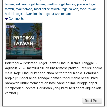
taiwan
,
keluaran togel taiwan
,
prediksi togel hari ini
,
prediksi togel
taiwan
,
syair taiwan
,
togel online taiwan
,
togel taiwan
,
togel taiwan
hari ini
,
togel taiwan kamis
,
togel taiwan terbaru
Comments
Indotogel – Perkiraan Togel Taiwan Hari Ini Kamis Tanggal 06
Agustus 2026 memiliki tujuan untuk menciptakan Prediksi angka
main Togel Hari Ini kepada anda bettor togel mania. Pemilihan
angka jitu togel anda sebagai pemain togel mania begitu kami
harapkan untuk memperoleh hasil yang optimal hingga dapat
memperoleh jackpot. Perkiraan yang kami beri dapat digunakan
kembali […]
Read Post