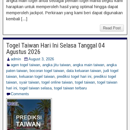
angka main togel anda sebagai pemain togel mania begitu kami
harapkan untuk memperoleh hasil yang optimal hingga dapat
memperoleh jackpot. Perkiraan yang kami beri dapat digunakan
kembali […]
Read Post
Togel Taiwan Hari Ini Selasa Tanggal 04
Agustus 2026
admin
August 3, 2026
agen togel taiwan
,
angka jitu taiwan
,
angka main taiwan
,
angka
paten taiwan
,
bocoran togel taiwan
,
data keluaran taiwan
,
judi togel
taiwan
,
keluaran togel taiwan
,
prediksi togel hari ini
,
prediksi togel
taiwan
,
syair taiwan
,
togel online taiwan
,
togel taiwan
,
togel taiwan
hari ini
,
togel taiwan selasa
,
togel taiwan terbaru
Comments