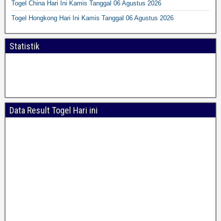
Togel China Hari Ini Kamis Tanggal 06 Agustus 2026
Togel Hongkong Hari Ini Kamis Tanggal 06 Agustus 2026
Statistik
Data Result Togel Hari ini