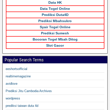
Data HK
Data Togel Online
Prediksi Duta4D
Prediksi Mbahsukro
Syair Togel Online
Prediksi Sumesh
Bocoran Togel Mbah Ditog
Slot Gacor
Popular Search Terms
eeshortsofficial
realtimemagazine
avidlove
Prediksi Jitu Cambodia Archives
wordpress
prediksi taiwan duta 4d