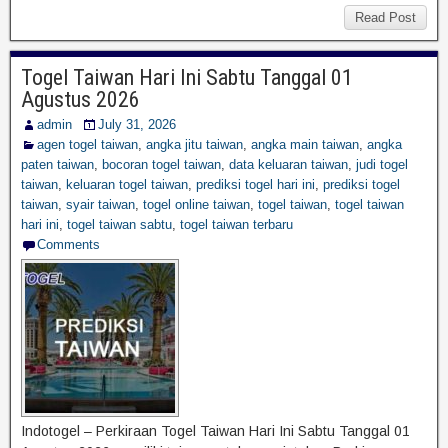
Read Post
Togel Taiwan Hari Ini Sabtu Tanggal 01
Agustus 2026
admin
July 31, 2026
agen togel taiwan
,
angka jitu taiwan
,
angka main taiwan
,
angka
paten taiwan
,
bocoran togel taiwan
,
data keluaran taiwan
,
judi togel
taiwan
,
keluaran togel taiwan
,
prediksi togel hari ini
,
prediksi togel
taiwan
,
syair taiwan
,
togel online taiwan
,
togel taiwan
,
togel taiwan
hari ini
,
togel taiwan sabtu
,
togel taiwan terbaru
Comments
Indotogel – Perkiraan Togel Taiwan Hari Ini Sabtu Tanggal 01