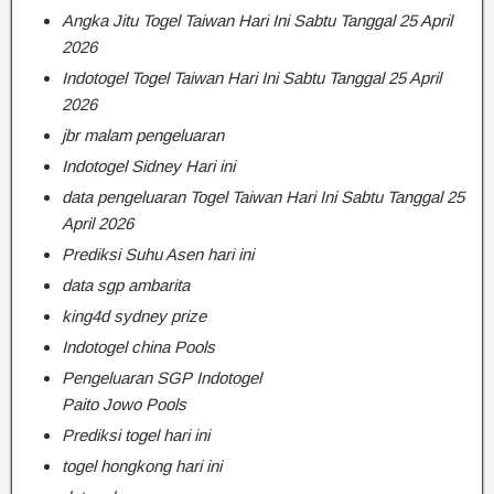
Angka Jitu Togel Taiwan Hari Ini Sabtu Tanggal 25 April
2026
Indotogel Togel Taiwan Hari Ini Sabtu Tanggal 25 April
2026
jbr malam pengeluaran
Indotogel Sidney Hari ini
data pengeluaran Togel Taiwan Hari Ini Sabtu Tanggal 25
April 2026
Prediksi Suhu Asen hari ini
data sgp ambarita
king4d sydney prize
Indotogel china Pools
Pengeluaran SGP Indotogel
Paito Jowo Pools
Prediksi togel hari ini
togel hongkong hari ini