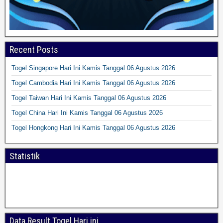
Recent Posts
Togel Singapore Hari Ini Kamis Tanggal 06 Agustus 2026
Togel Cambodia Hari Ini Kamis Tanggal 06 Agustus 2026
Togel Taiwan Hari Ini Kamis Tanggal 06 Agustus 2026
Togel China Hari Ini Kamis Tanggal 06 Agustus 2026
Togel Hongkong Hari Ini Kamis Tanggal 06 Agustus 2026
Statistik
Data Result Togel Hari ini