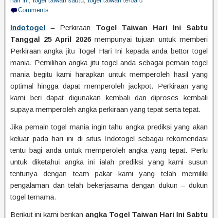
hari ini
,
togel taiwan sabtu
,
togel taiwan terbaru
Comments
Indotogel
– Perkiraan
Togel Taiwan Hari Ini Sabtu
Tanggal 25 April 2026
mempunyai tujuan untuk memberi
Perkiraan angka jitu Togel Hari Ini kepada anda bettor togel
mania. Pemilihan angka jitu togel anda sebagai pemain togel
mania begitu kami harapkan untuk memperoleh hasil yang
optimal hingga dapat memperoleh jackpot. Perkiraan yang
kami beri dapat digunakan kembali dan diproses kembali
supaya memperoleh angka perkiraan yang tepat serta tepat.
Jika pemain togel mania ingin tahu angka prediksi yang akan
keluar pada hari ini di situs Indotogel sebagai rekomendasi
tentu bagi anda untuk memperoleh angka yang tepat. Perlu
untuk diketahui angka ini ialah prediksi yang kami susun
tentunya dengan team pakar kami yang telah memiliki
pengalaman dan telah bekerjasama dengan dukun – dukun
togel ternama.
Berikut ini kami berikan
angka Togel Taiwan Hari Ini Sabtu