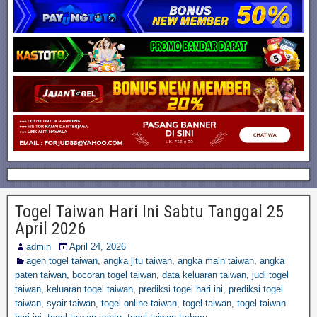
Togel Taiwan Hari Ini Sabtu Tanggal 25
April 2026
admin
April 24, 2026
agen togel taiwan
,
angka jitu taiwan
,
angka main taiwan
,
angka
paten taiwan
,
bocoran togel taiwan
,
data keluaran taiwan
,
judi togel
taiwan
,
keluaran togel taiwan
,
prediksi togel hari ini
,
prediksi togel
taiwan
,
syair taiwan
,
togel online taiwan
,
togel taiwan
,
togel taiwan