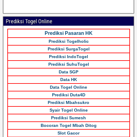
Prediksi Togel Online
Prediksi Pasaran HK
Prediksi Togelholic
Prediksi SurgaTogel
Prediksi IndoTogel
Prediksi SuhuTogel
Data SGP
Data HK
Data Togel Online
Prediksi Duta4D
Prediksi Mbahsukro
Syair Togel Online
Prediksi Sumesh
Bocoran Togel Mbah Ditog
Slot Gacor