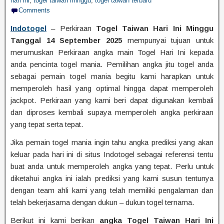
hari ini
,
togel taiwan minggu
,
togel taiwan terbaru
Comments
Indotogel
– Perkiraan
Togel Taiwan Hari Ini Minggu
Tanggal 14 September 2025
mempunyai tujuan untuk
merumuskan Perkiraan angka main Togel Hari Ini kepada
anda pencinta togel mania. Pemilihan angka jitu togel anda
sebagai pemain togel mania begitu kami harapkan untuk
memperoleh hasil yang optimal hingga dapat memperoleh
jackpot. Perkiraan yang kami beri dapat digunakan kembali
dan diproses kembali supaya memperoleh angka perkiraan
yang tepat serta tepat.
Jika pemain togel mania ingin tahu angka prediksi yang akan
keluar pada hari ini di situs Indotogel sebagai referensi tentu
buat anda untuk memperoleh angka yang tepat. Perlu untuk
diketahui angka ini ialah prediksi yang kami susun tentunya
dengan team ahli kami yang telah memiliki pengalaman dan
telah bekerjasama dengan dukun – dukun togel ternama.
Berikut ini kami berikan
angka Togel Taiwan Hari Ini