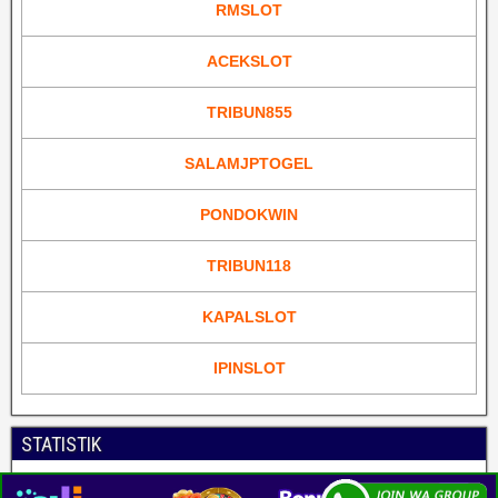
RMSLOT
ACEKSLOT
TRIBUN855
SALAMJPTOGEL
PONDOKWIN
TRIBUN118
KAPALSLOT
IPINSLOT
STATISTIK