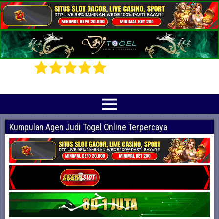
Prediksi Angka Jitu Togel Online Terbaik
Indotogel adalah situs yang menyediakan beragam prediksi togel online
terjitu mulai dari togel hongkong, sidney, cambodia hingga singapore hari ini
Kumpulan Agen Judi Togel Online Terpercaya