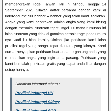
memperkirakan Togel Taiwan Hari Ini Minggu Tanggal 14
September 2025 Silakan daftar bersama dengan kami di
indotogel melalui banner – banner yang telah kami sediakan.
Angka yang kami perkirakan adalah angka yang kami hitung
dengan memakai rumusan tepat Togel. Di mana rumusan ini
ialah rumusan yang tidak di gunakan pemain togel pada umum
nya. Jadi itu bisa kami yakinkan jika perkiraan kami ialah
prediksi togel yang sangat tepat diantara yang lainnya. Kami
cuma menyiapkan perkiraan buat anda, tergantung anda yang
memastikan angka yang ingin anda pasang. Perkiraan yang
kami beri ialah perkiraan gratis yang dapat anda lihat dengan
setiap harinya.
Dapatkan informasi tebaru :
Prediksi Indotogel HK
Prediksi Indotogel Sidney
Prediksi Indotogel SGP