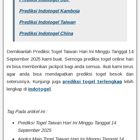
Prediksi Indotogel Kamboja
Prediksi Indotogel Taiwan
Prediksi Indotogel China
Demikianlah Prediksi Togel Taiwan Hari Ini Minggu Tanggal 14
September 2025 kami buat. Semoga prediksi togel online hari
ini bisa memberikan jackpot bagi anda semua. Ikuti kami terus
agar anda bisa mendapatkan prediksi togel besok dan
seterusnya. Kunjungi juga
prediksi togel terlengkap
lebih
lengkap di
indotogel
.
Tag Pada artikel ini :
Prediksi Togel Taiwan Hari Ini Minggu Tanggal 14
September 2025
Angka Main Togel Taiwan Hari Ini Minggu Tanggal 14