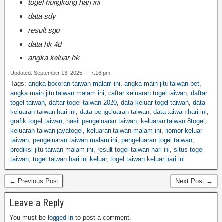
togel hongkong hari ini
data sdy
result sgp
data hk 4d
angka keluar hk
Updated: September 13, 2025 — 7:16 pm
Tags:
angka bocoran taiwan malam ini
,
angka main jitu taiwan bet
,
angka main jitu taiwan malam ini
,
daftar keluaran togel taiwan
,
daftar
togel taiwan
,
daftar togel taiwan 2020
,
data keluar togel taiwan
,
data
keluaran taiwan hari ini
,
data pengeluaran taiwan
,
data taiwan hari ini
,
grafik togel taiwan
,
hasil pengeluaran taiwan
,
keluaran taiwan 8togel
,
keluaran taiwan jayatogel
,
keluaran taiwan malam ini
,
nomor keluar
taiwan
,
pengeluaran taiwan malam ini
,
pengeluaran togel taiwan
,
prediksi jitu taiwan malam ini
,
result togel taiwan hari ini
,
situs togel
taiwan
,
togel taiwan hari ini keluar
,
togel taiwan keluar hari ini
← Previous Post
Next Post →
Leave a Reply
You must be
logged in
to post a comment.