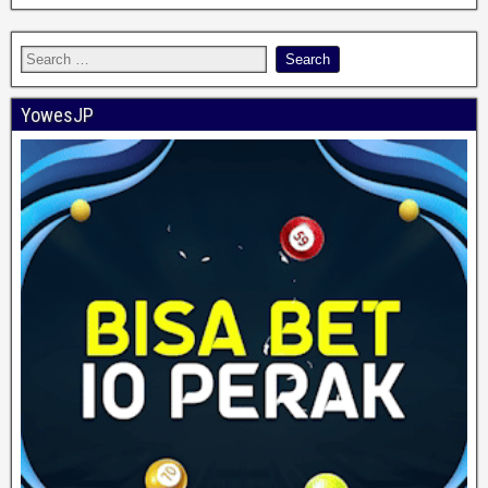
YowesJP