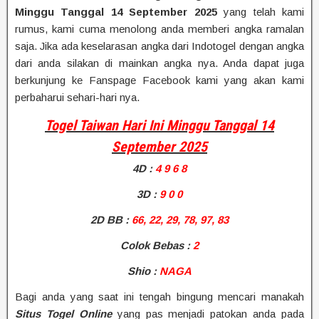
Minggu Tanggal 14 September 2025
yang telah kami
rumus, kami cuma menolong anda memberi angka ramalan
saja. Jika ada keselarasan angka dari Indotogel dengan angka
dari anda silakan di mainkan angka nya. Anda dapat juga
berkunjung ke Fanspage Facebook kami yang akan kami
perbaharui sehari-hari nya.
Togel Taiwan Hari Ini Minggu Tanggal 14
September 2025
4D
:
4 9 6 8
3D :
9 0 0
2D BB
:
66, 22, 29, 78, 97, 83
Colok Bebas :
2
Shio
:
NAGA
Bagi anda yang saat ini tengah bingung mencari manakah
Situs Togel Online
yang pas menjadi patokan anda pada