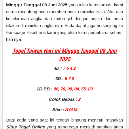
Minggu Tanggal 08 Juni 2025
yang telah kami rumus, kami
cuma menolong anda memberi angka ramalan saja. Jika ada
keselarasan angka dari Indotogel dengan angka dari anda
silakan di mainkan angka nya. Anda dapat juga berkunjung ke
Fanspage Facebook kami yang akan kami perbaharui sehari-
hari nya.
Togel Taiwan Hari Ini Minggu Tanggal 08 Juni
2025
4D
:
7 6 4 2
3D :
5 7 0
2D BB
:
98, 76, 09, 84, 55, 83
Colok Bebas :
2
Shio
:
AYAM
Bagi anda yang saat ini tengah bingung mencari manakah
Situs Togel Online
yang terpercaya menjadi patokan anda