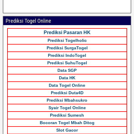
Prediksi Togel Online
Prediksi Pasaran HK
Prediksi Togelholic
Prediksi SurgaTogel
Prediksi IndoTogel
Prediksi SuhuTogel
Data SGP
Data HK
Data Togel Online
Prediksi Duta4D
Prediksi Mbahsukro
Syair Togel Online
Prediksi Sumesh
Bocoran Togel Mbah Ditog
Slot Gacor