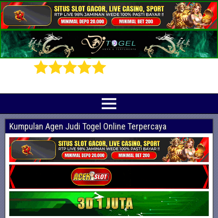
Prediksi Angka Jitu Togel Online Terbaik
Indotogel adalah situs yang menyediakan beragam prediksi togel online
terjitu mulai dari togel hongkong, sidney, cambodia hingga singapore hari ini
Kumpulan Agen Judi Togel Online Terpercaya