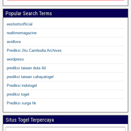
Popular Search Terms
eeshortsofficial
realtimemagazine
avidlove
Prediksi Jitu Cambodia Archives
wordpress
prediksi taiwan duta 4d
prediksi taiwan cahayatogel
Prediksi indotogel
prediksi togel
Prediksi surga hk
Situs Togel Terpercaya