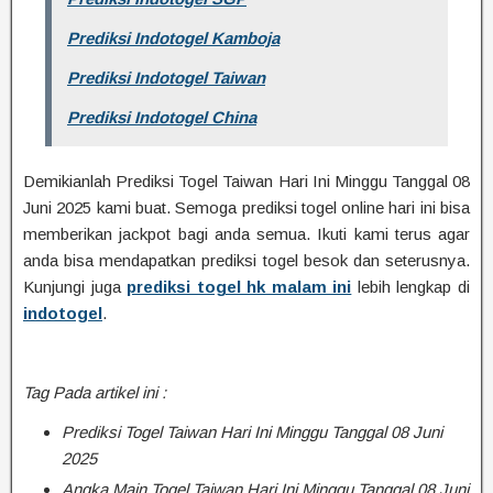
Prediksi Indotogel Kamboja
Prediksi Indotogel Taiwan
Prediksi Indotogel China
Demikianlah Prediksi Togel Taiwan Hari Ini Minggu Tanggal 08
Juni 2025 kami buat. Semoga prediksi togel online hari ini bisa
memberikan jackpot bagi anda semua. Ikuti kami terus agar
anda bisa mendapatkan prediksi togel besok dan seterusnya.
Kunjungi juga
prediksi togel hk malam ini
lebih lengkap di
indotogel
.
Tag Pada artikel ini :
Prediksi Togel Taiwan Hari Ini Minggu Tanggal 08 Juni
2025
Angka Main Togel Taiwan Hari Ini Minggu Tanggal 08 Juni