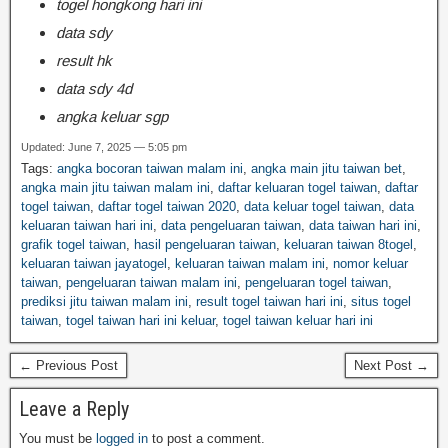
togel hongkong hari ini
data sdy
result hk
data sdy 4d
angka keluar sgp
Updated: June 7, 2025 — 5:05 pm
Tags:
angka bocoran taiwan malam ini
,
angka main jitu taiwan bet
,
angka main jitu taiwan malam ini
,
daftar keluaran togel taiwan
,
daftar
togel taiwan
,
daftar togel taiwan 2020
,
data keluar togel taiwan
,
data
keluaran taiwan hari ini
,
data pengeluaran taiwan
,
data taiwan hari ini
,
grafik togel taiwan
,
hasil pengeluaran taiwan
,
keluaran taiwan 8togel
,
keluaran taiwan jayatogel
,
keluaran taiwan malam ini
,
nomor keluar
taiwan
,
pengeluaran taiwan malam ini
,
pengeluaran togel taiwan
,
prediksi jitu taiwan malam ini
,
result togel taiwan hari ini
,
situs togel
taiwan
,
togel taiwan hari ini keluar
,
togel taiwan keluar hari ini
← Previous Post
Next Post →
Leave a Reply
You must be
logged in
to post a comment.