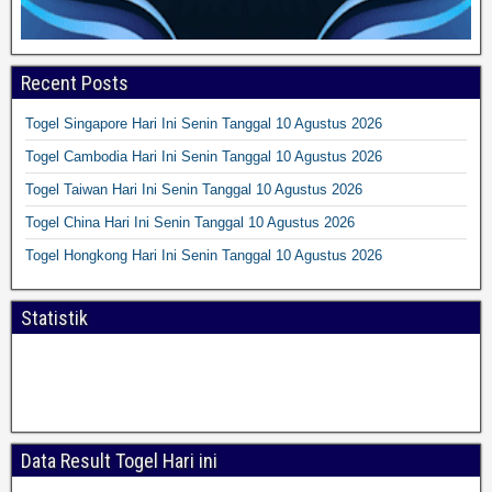
Recent Posts
Togel Singapore Hari Ini Senin Tanggal 10 Agustus 2026
Togel Cambodia Hari Ini Senin Tanggal 10 Agustus 2026
Togel Taiwan Hari Ini Senin Tanggal 10 Agustus 2026
Togel China Hari Ini Senin Tanggal 10 Agustus 2026
Togel Hongkong Hari Ini Senin Tanggal 10 Agustus 2026
Statistik
Data Result Togel Hari ini