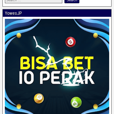
YowesJP