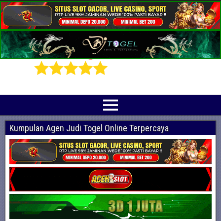
Prediksi Angka Jitu Togel Online Terbaik
Indotogel adalah situs yang menyediakan beragam prediksi togel online
terjitu mulai dari togel hongkong, sidney, cambodia hingga singapore hari ini
Kumpulan Agen Judi Togel Online Terpercaya