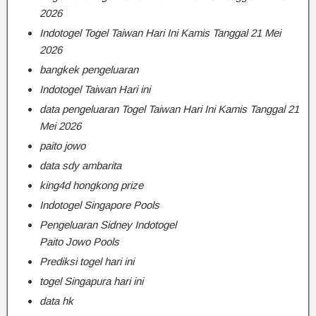
2026
Indotogel Togel Taiwan Hari Ini Kamis Tanggal 21 Mei
2026
bangkek pengeluaran
Indotogel Taiwan Hari ini
data pengeluaran Togel Taiwan Hari Ini Kamis Tanggal 21
Mei 2026
paito jowo
data sdy ambarita
king4d hongkong prize
Indotogel Singapore Pools
Pengeluaran Sidney Indotogel
Paito Jowo Pools
Prediksi togel hari ini
togel Singapura hari ini
data hk