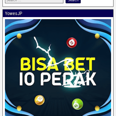
YowesJP