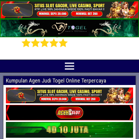
Prediksi Angka Jitu Togel Online Terbaik
Indotogel adalah situs yang menyediakan beragam prediksi togel online
terjitu mulai dari togel hongkong, sidney, cambodia hingga singapore hari ini
Kumpulan Agen Judi Togel Online Terpercaya