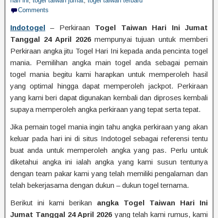
hari ini
,
togel taiwan jumat
,
togel taiwan terbaru
Comments
Indotogel
– Perkiraan
Togel Taiwan Hari Ini Jumat
Tanggal 24 April 2026
mempunyai tujuan untuk memberi
Perkiraan angka jitu Togel Hari Ini kepada anda pencinta togel
mania. Pemilihan angka main togel anda sebagai pemain
togel mania begitu kami harapkan untuk memperoleh hasil
yang optimal hingga dapat memperoleh jackpot. Perkiraan
yang kami beri dapat digunakan kembali dan diproses kembali
supaya memperoleh angka perkiraan yang tepat serta tepat.
Jika pemain togel mania ingin tahu angka perkiraan yang akan
keluar pada hari ini di situs Indotogel sebagai referensi tentu
buat anda untuk memperoleh angka yang pas. Perlu untuk
diketahui angka ini ialah angka yang kami susun tentunya
dengan team pakar kami yang telah memiliki pengalaman dan
telah bekerjasama dengan dukun – dukun togel ternama.
Berikut ini kami berikan
angka Togel Taiwan Hari Ini
Jumat Tanggal 24 April 2026
yang telah kami rumus, kami