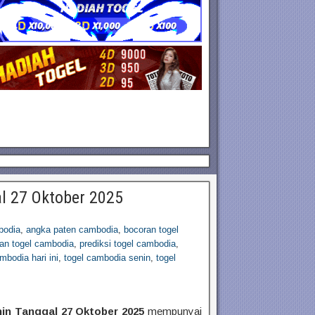
al 27 Oktober 2025
bodia
,
angka paten cambodia
,
bocoran togel
ran togel cambodia
,
prediksi togel cambodia
,
mbodia hari ini
,
togel cambodia senin
,
togel
in Tanggal 27 Oktober 2025
mempunyai