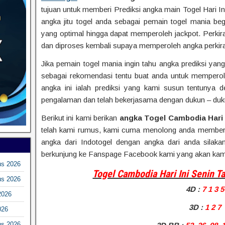
tujuan untuk memberi Prediksi angka main Togel Hari In
angka jitu togel anda sebagai pemain togel mania be
yang optimal hingga dapat memperoleh jackpot. Perkir
dan diproses kembali supaya memperoleh angka perkiraa
Jika pemain togel mania ingin tahu angka prediksi yang 
sebagai rekomendasi tentu buat anda untuk memperole
angka ini ialah prediksi yang kami susun tentunya d
pengalaman dan telah bekerjasama dengan dukun – duk
Berikut ini kami berikan
angka Togel Cambodia Hari 
telah kami rumus, kami cuma menolong anda memberi 
angka dari Indotogel dengan angka dari anda silak
berkunjung ke Fanspage Facebook kami yang akan kami 
us 2026
Togel Cambodia Hari Ini Senin T
us 2026
4D
:
7 1 3 5
2026
3D :
1 2 7
026
us 2026