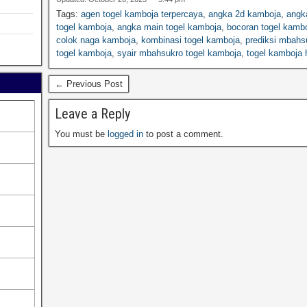
Tags:
agen togel kamboja terpercaya
,
angka 2d kamboja
,
angk
togel kamboja
,
angka main togel kamboja
,
bocoran togel kamb
colok naga kamboja
,
kombinasi togel kamboja
,
prediksi mbahs
togel kamboja
,
syair mbahsukro togel kamboja
,
togel kamboja h
← Previous Post
Leave a Reply
You must be
logged in
to post a comment.