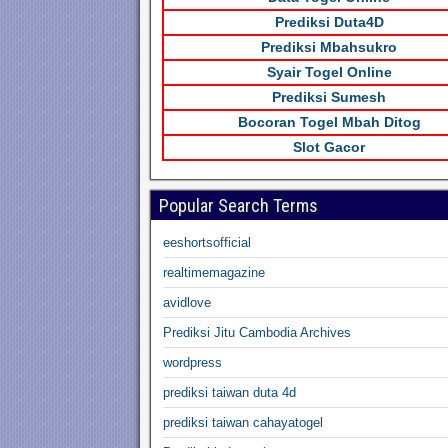
Prediksi Duta4D
Prediksi Mbahsukro
Syair Togel Online
Prediksi Sumesh
Bocoran Togel Mbah Ditog
Slot Gacor
Popular Search Terms
eeshortsofficial
realtimemagazine
avidlove
Prediksi Jitu Cambodia Archives
wordpress
prediksi taiwan duta 4d
prediksi taiwan cahayatogel