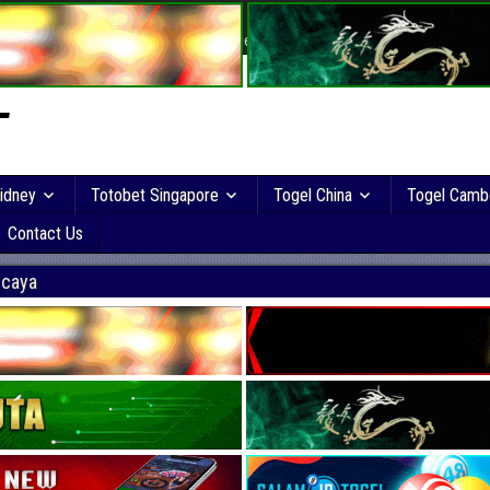
ik
iksi togel online terjitu mulai dari togel hongkong, sidney, cambodia hingga s
idney
Totobet Singapore
Togel China
Togel Camb
Contact Us
rcaya