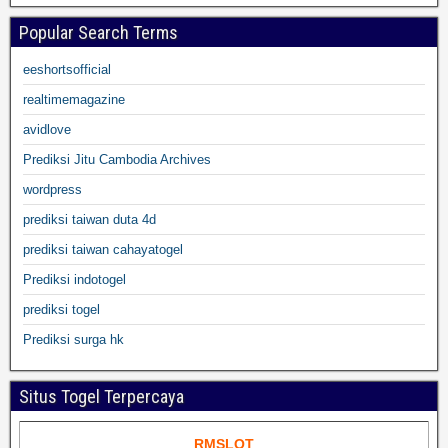
Popular Search Terms
eeshortsofficial
realtimemagazine
avidlove
Prediksi Jitu Cambodia Archives
wordpress
prediksi taiwan duta 4d
prediksi taiwan cahayatogel
Prediksi indotogel
prediksi togel
Prediksi surga hk
Situs Togel Terpercaya
RMSLOT