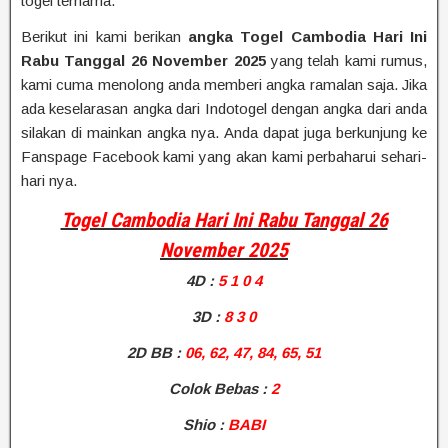
togel ternama.
Berikut ini kami berikan
angka Togel Cambodia Hari Ini
Rabu Tanggal 26 November 2025
yang telah kami rumus,
kami cuma menolong anda memberi angka ramalan saja. Jika
ada keselarasan angka dari Indotogel dengan angka dari anda
silakan di mainkan angka nya. Anda dapat juga berkunjung ke
Fanspage Facebook kami yang akan kami perbaharui sehari-
hari nya.
Togel Cambodia Hari Ini Rabu Tanggal 26
November 2025
4D
:
5 1 0 4
3D :
8 3 0
2D BB
:
06, 62, 47, 84, 65, 51
Colok Bebas :
2
Shio
:
BABI