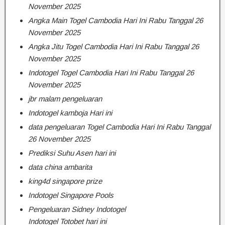
November 2025
Angka Main Togel Cambodia Hari Ini Rabu Tanggal 26
November 2025
Angka Jitu Togel Cambodia Hari Ini Rabu Tanggal 26
November 2025
Indotogel Togel Cambodia Hari Ini Rabu Tanggal 26
November 2025
jbr malam pengeluaran
Indotogel kamboja Hari ini
data pengeluaran Togel Cambodia Hari Ini Rabu Tanggal
26 November 2025
Prediksi Suhu Asen hari ini
data china ambarita
king4d singapore prize
Indotogel Singapore Pools
Pengeluaran Sidney Indotogel
Indotogel Totobet hari ini