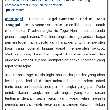
cambodia
,
togel cambodia hari ini
,
togel cambodia rabu
,
togel
cambodia terbaru
,
togel online cambodia
Comments
Indotogel
– Perkiraan
Togel Cambodia Hari Ini Rabu
Tanggal 26 November 2025
memiliki tujuan untuk
merumuskan Prediksi angka jitu Togel Hari Ini kepada anda
pencinta togel mania. Pemilihan angka jitu togel anda sebagai
pemain togel mania begitu kami harapkan untuk memperoleh
hasil yang optimal hingga dapat memperoleh jackpot.
Perkiraan yang kami beri dapat digunakan kembali dan
diproses kembali supaya memperoleh angka perkiraan yang
tepat serta tepat.
Jika pemain togel mania ingin tahu angka prediksi yang akan
keluar pada hari ini di situs Indotogel sebagai rekomendasi
tentu buat anda untuk memperoleh angka yang pas. Perlu
untuk diketahui angka ini ialah angka yang kami susun
tentunya dengan team pakar kami yang telah memiliki
pengalaman dan telah bekerjasama dengan dukun – dukun