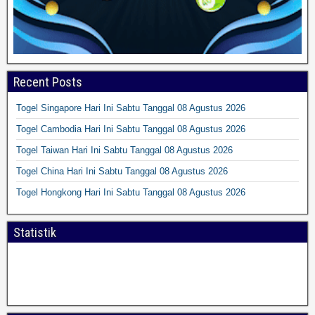
Recent Posts
Togel Singapore Hari Ini Sabtu Tanggal 08 Agustus 2026
Togel Cambodia Hari Ini Sabtu Tanggal 08 Agustus 2026
Togel Taiwan Hari Ini Sabtu Tanggal 08 Agustus 2026
Togel China Hari Ini Sabtu Tanggal 08 Agustus 2026
Togel Hongkong Hari Ini Sabtu Tanggal 08 Agustus 2026
Statistik