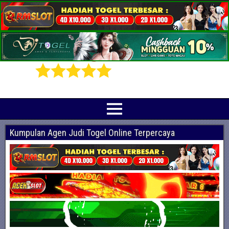
Prediksi Angka Jitu Togel Online Terbaik
Indotogel adalah situs yang menyediakan beragam prediksi togel online
terjitu mulai dari togel hongkong, sidney, cambodia hingga singapore hari ini
Kumpulan Agen Judi Togel Online Terpercaya