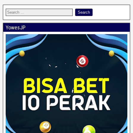
YowesJP