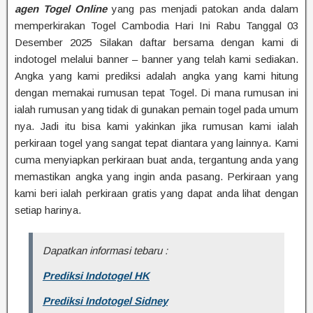
agen Togel Online
yang pas menjadi patokan anda dalam
memperkirakan Togel Cambodia Hari Ini Rabu Tanggal 03
Desember 2025 Silakan daftar bersama dengan kami di
indotogel melalui banner – banner yang telah kami sediakan.
Angka yang kami prediksi adalah angka yang kami hitung
dengan memakai rumusan tepat Togel. Di mana rumusan ini
ialah rumusan yang tidak di gunakan pemain togel pada umum
nya. Jadi itu bisa kami yakinkan jika rumusan kami ialah
perkiraan togel yang sangat tepat diantara yang lainnya. Kami
cuma menyiapkan perkiraan buat anda, tergantung anda yang
memastikan angka yang ingin anda pasang. Perkiraan yang
kami beri ialah perkiraan gratis yang dapat anda lihat dengan
setiap harinya.
Dapatkan informasi tebaru :
Prediksi Indotogel HK
Prediksi Indotogel Sidney