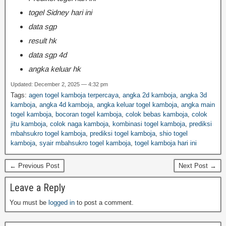
togel Sidney hari ini
data sgp
result hk
data sgp 4d
angka keluar hk
Updated: December 2, 2025 — 4:32 pm
Tags:
agen togel kamboja terpercaya
,
angka 2d kamboja
,
angka 3d
kamboja
,
angka 4d kamboja
,
angka keluar togel kamboja
,
angka main
togel kamboja
,
bocoran togel kamboja
,
colok bebas kamboja
,
colok
jitu kamboja
,
colok naga kamboja
,
kombinasi togel kamboja
,
prediksi
mbahsukro togel kamboja
,
prediksi togel kamboja
,
shio togel
kamboja
,
syair mbahsukro togel kamboja
,
togel kamboja hari ini
← Previous Post
Next Post →
Leave a Reply
You must be
logged in
to post a comment.