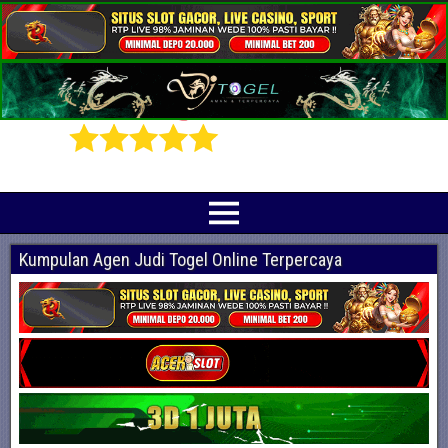
Prediksi Angka Jitu Togel Online Terbaik
Indotogel adalah situs yang menyediakan beragam prediksi togel online
terjitu mulai dari togel hongkong, sidney, cambodia hingga singapore hari ini
Kumpulan Agen Judi Togel Online Terpercaya