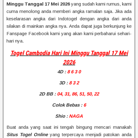
Minggu Tanggal 17 Mei 2026
yang sudah kami rumus, kami
cuma menolong anda memberi angka ramalan saja. Jika ada
keselarasan angka dari Indotogel dengan angka dari anda
silakan di mainkan angka nya. Anda dapat juga berkunjung ke
Fanspage Facebook kami yang akan kami perbaharui sehari-
hari nya.
Togel Cambodia Hari Ini Minggu Tanggal 17 Mei
2026
4D
:
8 6 3 0
3D :
8 3 2
2D BB
:
04, 31, 86, 51, 50, 22
Colok Bebas :
6
Shio
:
NAGA
Buat anda yang saat ini tengah bingung mencari manakah
Situs Togel Online
yang terpercaya menjadi patokan anda