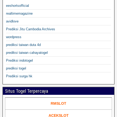
eeshortsofficial
realtimemagazine
avidlove
Prediksi Jitu Cambodia Archives
wordpress
prediksi taiwan duta 4d
prediksi taiwan cahayatogel
Prediksi indotogel
prediksi togel
Prediksi surga hk
Situs Togel Terpercaya
RMSLOT
ACEKSLOT