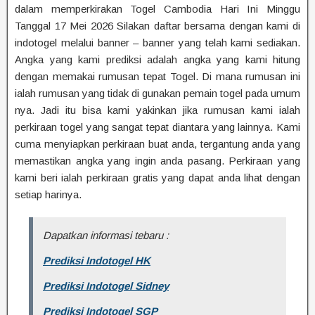
dalam memperkirakan Togel Cambodia Hari Ini Minggu
Tanggal 17 Mei 2026 Silakan daftar bersama dengan kami di
indotogel melalui banner – banner yang telah kami sediakan.
Angka yang kami prediksi adalah angka yang kami hitung
dengan memakai rumusan tepat Togel. Di mana rumusan ini
ialah rumusan yang tidak di gunakan pemain togel pada umum
nya. Jadi itu bisa kami yakinkan jika rumusan kami ialah
perkiraan togel yang sangat tepat diantara yang lainnya. Kami
cuma menyiapkan perkiraan buat anda, tergantung anda yang
memastikan angka yang ingin anda pasang. Perkiraan yang
kami beri ialah perkiraan gratis yang dapat anda lihat dengan
setiap harinya.
Dapatkan informasi tebaru :
Prediksi Indotogel HK
Prediksi Indotogel Sidney
Prediksi Indotogel SGP