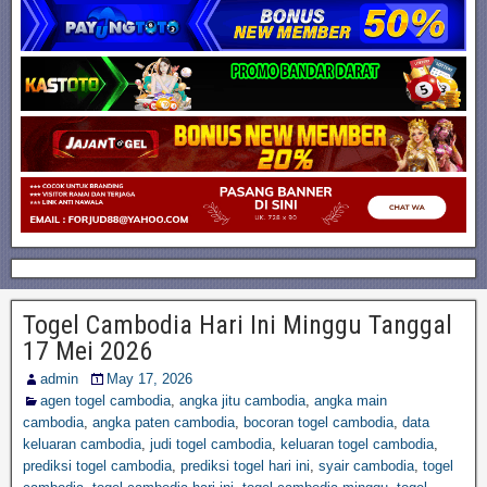
Togel Cambodia Hari Ini Minggu Tanggal
17 Mei 2026
admin
May 17, 2026
agen togel cambodia
,
angka jitu cambodia
,
angka main
cambodia
,
angka paten cambodia
,
bocoran togel cambodia
,
data
keluaran cambodia
,
judi togel cambodia
,
keluaran togel cambodia
,
prediksi togel cambodia
,
prediksi togel hari ini
,
syair cambodia
,
togel