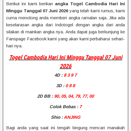
Berikut ini kami berikan
angka Togel Cambodia Hari Ini
Minggu Tanggal 07 Juni 2026
yang telah kami rumus, kami
cuma menolong anda memberi angka ramalan saja. Jika ada
keselarasan angka dari Indotogel dengan angka dari anda
silakan di mainkan angka nya. Anda dapat juga berkunjung ke
Fanspage Facebook kami yang akan kami perbaharui sehari-
hari nya.
Togel Cambodia Hari Ini Minggu Tanggal 07 Juni
2026
4D
:
8 3 9 7
3D :
0 8 8
2D BB
:
90, 05, 04, 79, 77, 00
Colok Bebas :
7
Shio
:
ANJING
Bagi anda yang saat ini tengah bingung mencari manakah