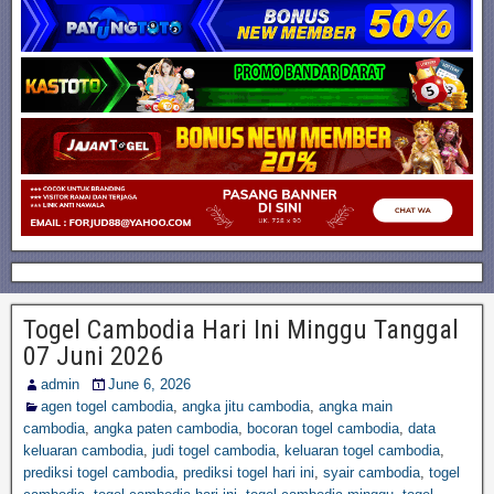
Togel Cambodia Hari Ini Minggu Tanggal
07 Juni 2026
admin
June 6, 2026
agen togel cambodia
,
angka jitu cambodia
,
angka main
cambodia
,
angka paten cambodia
,
bocoran togel cambodia
,
data
keluaran cambodia
,
judi togel cambodia
,
keluaran togel cambodia
,
prediksi togel cambodia
,
prediksi togel hari ini
,
syair cambodia
,
togel