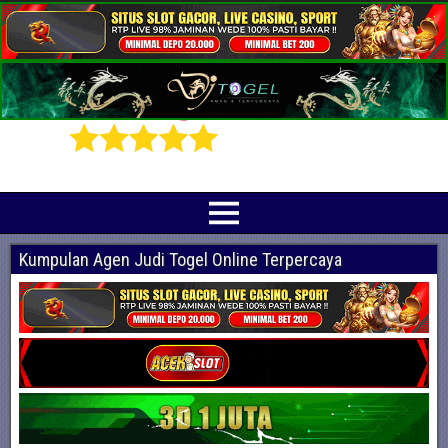
Prediksi Angka Jitu Togel Online Terbaik
Indotogel adalah situs yang menyediakan beragam prediksi togel online
terjitu mulai dari togel hongkong, sidney, cambodia hingga singapore hari ini
Kumpulan Agen Judi Togel Online Terpercaya