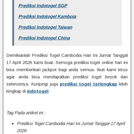
Prediksi Indotogel SGP
Prediksi Indotogel Kamboja
Prediksi Indotogel Taiwan
Prediksi Indotogel China
Demikianlah Prediksi Togel Cambodia Hari Ini Jumat Tanggal
17 April 2026 kami buat. Semoga prediksi togel online hari ini
bisa memberikan jackpot bagi anda semua. Ikuti kami terus
agar anda bisa mendapatkan prediksi togel besok dan
seterusnya. Kunjungi juga
prediksi togel terlengkap
lebih
lengkap di
indotogel
.
Tag Pada artikel ini :
Prediksi Togel Cambodia Hari Ini Jumat Tanggal 17 April
2026