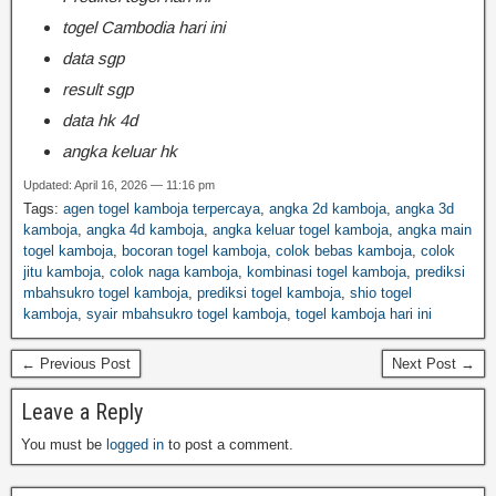
togel Cambodia hari ini
data sgp
result sgp
data hk 4d
angka keluar hk
Updated: April 16, 2026 — 11:16 pm
Tags:
agen togel kamboja terpercaya
,
angka 2d kamboja
,
angka 3d
kamboja
,
angka 4d kamboja
,
angka keluar togel kamboja
,
angka main
togel kamboja
,
bocoran togel kamboja
,
colok bebas kamboja
,
colok
jitu kamboja
,
colok naga kamboja
,
kombinasi togel kamboja
,
prediksi
mbahsukro togel kamboja
,
prediksi togel kamboja
,
shio togel
kamboja
,
syair mbahsukro togel kamboja
,
togel kamboja hari ini
← Previous Post
Next Post →
Leave a Reply
You must be
logged in
to post a comment.