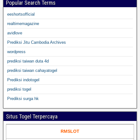
Popular Search Terms
eeshortsofficial
realtimemagazine
avidlove
Prediksi Jitu Cambodia Archives
wordpress
prediksi taiwan duta 4d
prediksi taiwan cahayatogel
Prediksi indotogel
prediksi togel
Prediksi surga hk
Situs Togel Terpercaya
RMSLOT