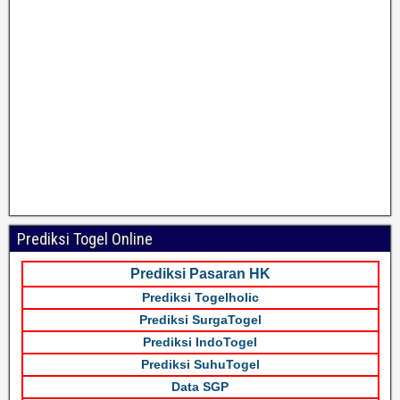
Prediksi Togel Online
Prediksi Pasaran HK
Prediksi Togelholic
Prediksi SurgaTogel
Prediksi IndoTogel
Prediksi SuhuTogel
Data SGP