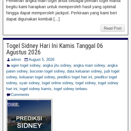
Pemilihan angka main togel anda sebagai pemain togel mania
begitu kami harapkan untuk memperoleh hasil yang optimal
hingga dapat memperoleh jackpot. Perkiraan yang kami beri
dapat digunakan kembali […]
Read Post
Togel Sidney Hari Ini Kamis Tanggal 06
Agustus 2026
admin
August 5, 2026
agen togel sidney
,
angka jitu sidney
,
angka main sidney
,
angka
paten sidney
,
bocoran togel sidney
,
data keluaran sidney
,
judi togel
sidney
,
keluaran togel sidney
,
prediksi togel hari ini
,
prediksi togel
sidney
,
syair sidney
,
togel online sidney
,
togel sidney
,
togel sidney
hari ini
,
togel sidney kamis
,
togel sidney terbaru
Comments