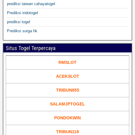
prediksi taiwan cahayatogel
Prediksi indotogel
prediksi togel
Prediksi surga hk
Situs Togel Terpercaya
RMSLOT
ACEKSLOT
TRIBUN855
SALAMJPTOGEL
PONDOKWIN
TRIBUN118