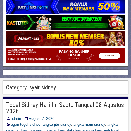
Category:
syair sidney
Togel Sidney Hari Ini Sabtu Tanggal 08 Agustus
2026
admin
August 7, 2026
agen togel sidney
,
angka jitu sidney
,
angka main sidney
,
angka
paten sidney
,
bocoran togel sidney
,
data keluaran sidney
,
judi togel