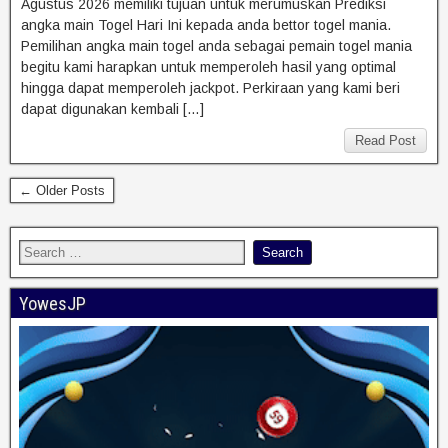
Agustus 2026 memiliki tujuan untuk merumuskan Prediksi
angka main Togel Hari Ini kepada anda bettor togel mania.
Pemilihan angka main togel anda sebagai pemain togel mania
begitu kami harapkan untuk memperoleh hasil yang optimal
hingga dapat memperoleh jackpot. Perkiraan yang kami beri
dapat digunakan kembali […]
Read Post
← Older Posts
YowesJP