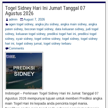
Togel Sidney Hari Ini Jumat Tanggal 07
Agustus 2026
admin
August 7, 2026
agen togel sidney
,
angka jitu sidney
,
angka main sidney
,
angka
paten sidney
,
bocoran togel sidney
,
data keluaran sidney
,
judi togel
sidney
,
keluaran togel sidney
,
prediksi togel hari ini
,
prediksi togel
sidney
,
syair sidney
,
togel online sidney
,
togel sidney
,
togel sidney
hari ini
,
togel sidney jumat
,
togel sidney terbaru
Comments
Indotogel – Perkiraan Togel Sidney Hari Ini Jumat Tanggal 07
Agustus 2026 mempunyai tujuan untuk memberi Prediksi angka
main Togel Hari Ini kepada anda pencinta togel mania.