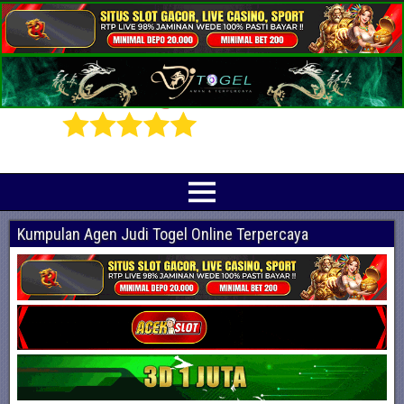
Prediksi Angka Jitu Togel Online Terbaik
Indotogel adalah situs yang menyediakan beragam prediksi togel online
terjitu mulai dari togel hongkong, sidney, cambodia hingga singapore hari ini
Kumpulan Agen Judi Togel Online Terpercaya