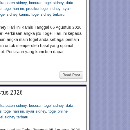
ka paten sidney
,
bocoran togel sidney
,
data
i togel hari ini
,
prediksi togel sidney
,
syair
ogel sidney kamis
,
togel sidney terbaru
dney Hari Ini Kamis Tanggal 06 Agustus 2026
 Perkiraan angka jitu Togel Hari Ini kepada
ihan angka main togel anda sebagai pemain
an untuk memperoleh hasil yang optimal
t. Perkiraan yang kami beri dapat
Read Post
stus 2026
ka paten sidney
,
bocoran togel sidney
,
data
i togel hari ini
,
syair sidney
,
togel online
gel sidney terbaru