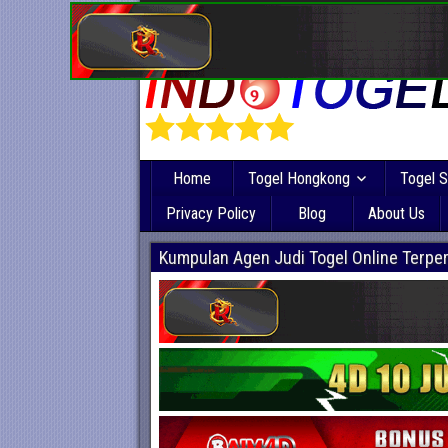
Prediksi Angka Jitu Togel Online Terba
Indotogel adalah situs yang menyediakan beragam pred
Home
Togel Hongkong
Togel S
Privacy Policy
Blog
About Us
Kumpulan Agen Judi Togel Online Terpe