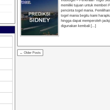
Indotogel – Perkiraan Togel Si
memiliki tujuan untuk memberi P
pencinta togel mania. Pemiliha
togel mania begitu kami harapk
hingga dapat memperoleh jackpo
digunakan kembali […]
← Older Posts