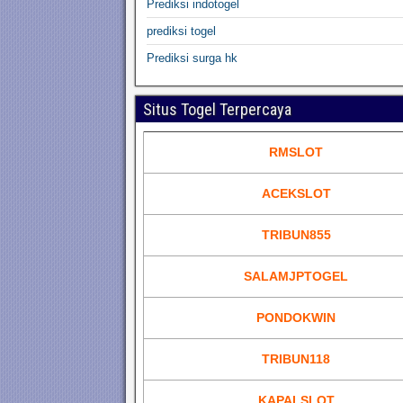
Prediksi indotogel
prediksi togel
Prediksi surga hk
Situs Togel Terpercaya
RMSLOT
ACEKSLOT
TRIBUN855
SALAMJPTOGEL
PONDOKWIN
TRIBUN118
KAPALSLOT