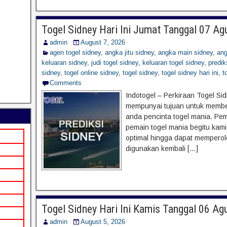
Togel Sidney Hari Ini Jumat Tanggal 07 A
admin
August 7, 2026
agen togel sidney
,
angka jitu sidney
,
angka main sidney
,
ang
keluaran sidney
,
judi togel sidney
,
keluaran togel sidney
,
prediks
sidney
,
togel online sidney
,
togel sidney
,
togel sidney hari ini
,
t
Comments
Indotogel – Perkiraan Togel Si
mempunyai tujuan untuk member
anda pencinta togel mania. Pem
pemain togel mania begitu kam
optimal hingga dapat memperole
digunakan kembali […]
Togel Sidney Hari Ini Kamis Tanggal 06 A
admin
August 5, 2026