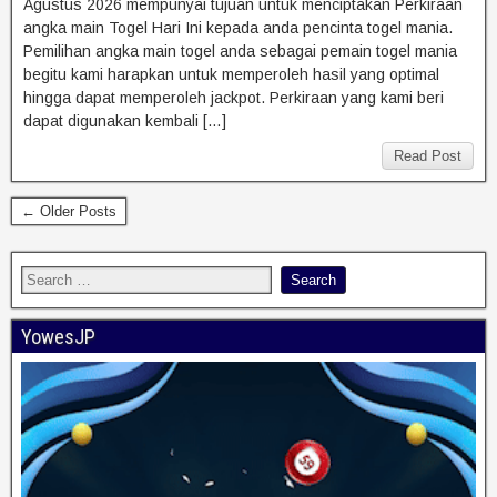
Agustus 2026 mempunyai tujuan untuk menciptakan Perkiraan
angka main Togel Hari Ini kepada anda pencinta togel mania.
Pemilihan angka main togel anda sebagai pemain togel mania
begitu kami harapkan untuk memperoleh hasil yang optimal
hingga dapat memperoleh jackpot. Perkiraan yang kami beri
dapat digunakan kembali […]
Read Post
← Older Posts
YowesJP