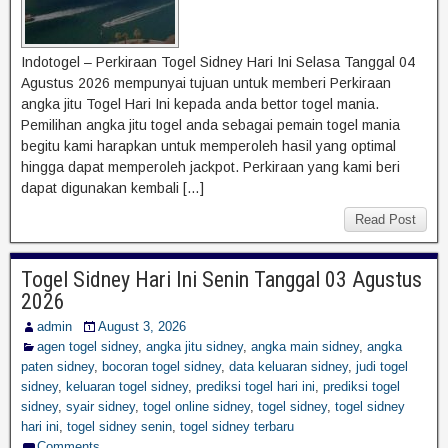
Indotogel – Perkiraan Togel Sidney Hari Ini Selasa Tanggal 04
Agustus 2026 mempunyai tujuan untuk memberi Perkiraan
angka jitu Togel Hari Ini kepada anda bettor togel mania.
Pemilihan angka jitu togel anda sebagai pemain togel mania
begitu kami harapkan untuk memperoleh hasil yang optimal
hingga dapat memperoleh jackpot. Perkiraan yang kami beri
dapat digunakan kembali […]
Read Post
Togel Sidney Hari Ini Senin Tanggal 03 Agustus
2026
admin
August 3, 2026
agen togel sidney
,
angka jitu sidney
,
angka main sidney
,
angka
paten sidney
,
bocoran togel sidney
,
data keluaran sidney
,
judi togel
sidney
,
keluaran togel sidney
,
prediksi togel hari ini
,
prediksi togel
sidney
,
syair sidney
,
togel online sidney
,
togel sidney
,
togel sidney
hari ini
,
togel sidney senin
,
togel sidney terbaru
Comments