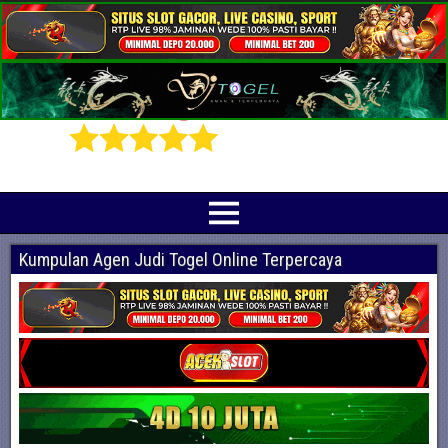
Prediksi Angka Jitu Togel Online Terbaik
Indotogel adalah situs yang menyediakan beragam prediksi togel online
terjitu mulai dari togel hongkong, sidney, cambodia hingga singapore hari ini
Kumpulan Agen Judi Togel Online Terpercaya