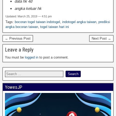
data hk 4d
angka keluar hk
Updated: March 25, 2019 — 4:51 pm
Tags:
bocoran togel taiwan indotogel
,
indotogel angka taiwan
,
prediksi
angka bocoran taiwan
,
togel taiwan hari ini
← Previous Post
Next Post →
Leave a Reply
You must be
logged in
to post a comment.
YowesJP