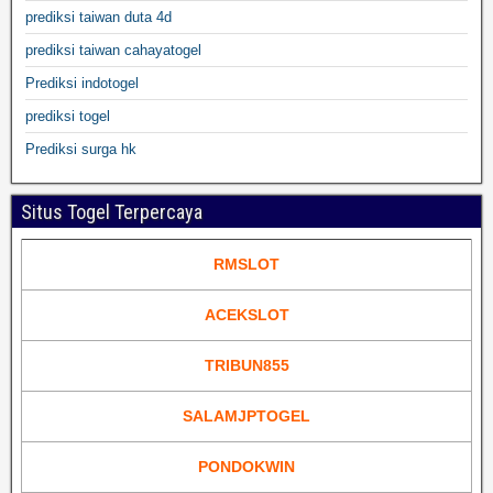
prediksi taiwan duta 4d
prediksi taiwan cahayatogel
Prediksi indotogel
prediksi togel
Prediksi surga hk
Situs Togel Terpercaya
RMSLOT
ACEKSLOT
TRIBUN855
SALAMJPTOGEL
PONDOKWIN