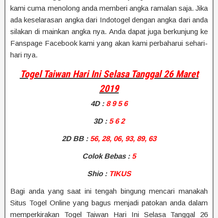
kami cuma menolong anda memberi angka ramalan saja. Jika
ada keselarasan angka dari Indotogel dengan angka dari anda
silakan di mainkan angka nya. Anda dapat juga berkunjung ke
Fanspage Facebook kami yang akan kami perbaharui sehari-
hari nya.
Togel Taiwan Hari Ini Selasa Tanggal 26 Maret
2019
4D
:
8 9 5 6
3D :
5 6 2
2D BB
:
56, 28, 06, 93, 89, 63
Colok Bebas :
5
Shio
:
TIKUS
Bagi anda yang saat ini tengah bingung mencari manakah
Situs Togel Online yang bagus menjadi patokan anda dalam
memperkirakan Togel Taiwan Hari Ini Selasa Tanggal 26