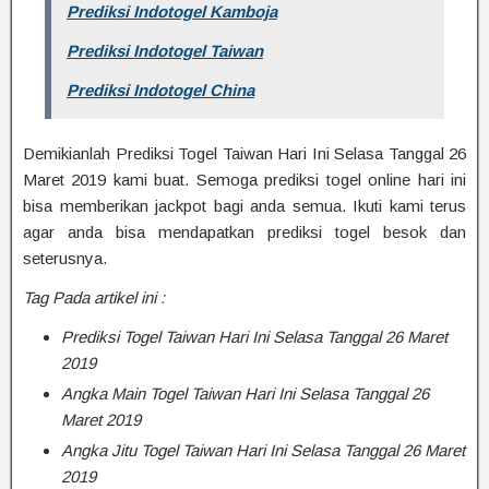
Prediksi Indotogel Kamboja
Prediksi Indotogel Taiwan
Prediksi Indotogel China
Demikianlah Prediksi Togel Taiwan Hari Ini Selasa Tanggal 26
Maret 2019 kami buat. Semoga prediksi togel online hari ini
bisa memberikan jackpot bagi anda semua. Ikuti kami terus
agar anda bisa mendapatkan prediksi togel besok dan
seterusnya.
Tag Pada artikel ini :
Prediksi Togel Taiwan Hari Ini Selasa Tanggal 26 Maret
2019
Angka Main Togel Taiwan Hari Ini Selasa Tanggal 26
Maret 2019
Angka Jitu Togel Taiwan Hari Ini Selasa Tanggal 26 Maret
2019