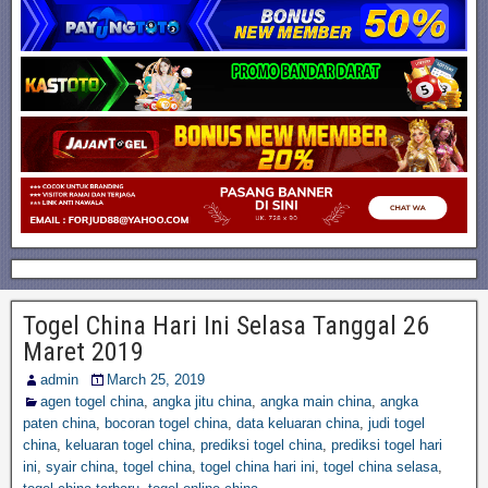
Togel China Hari Ini Selasa Tanggal 26
Maret 2019
admin
March 25, 2019
agen togel china
,
angka jitu china
,
angka main china
,
angka
paten china
,
bocoran togel china
,
data keluaran china
,
judi togel
china
,
keluaran togel china
,
prediksi togel china
,
prediksi togel hari
ini
,
syair china
,
togel china
,
togel china hari ini
,
togel china selasa
,