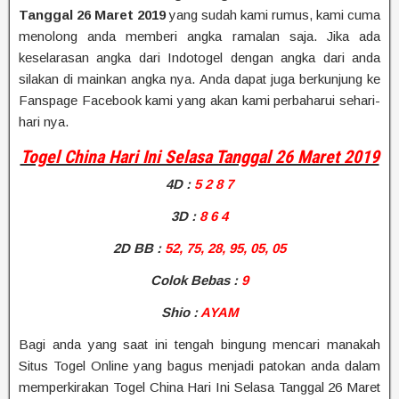
Tanggal 26 Maret 2019
yang sudah kami rumus, kami cuma
menolong anda memberi angka ramalan saja. Jika ada
keselarasan angka dari Indotogel dengan angka dari anda
silakan di mainkan angka nya. Anda dapat juga berkunjung ke
Fanspage Facebook kami yang akan kami perbaharui sehari-
hari nya.
Togel China Hari Ini Selasa Tanggal 26 Maret 2019
4D
:
5 2 8 7
3D :
8 6 4
2D BB
:
52, 75, 28, 95, 05, 05
Colok Bebas :
9
Shio
:
AYAM
Bagi anda yang saat ini tengah bingung mencari manakah
Situs Togel Online yang bagus menjadi patokan anda dalam
memperkirakan Togel China Hari Ini Selasa Tanggal 26 Maret