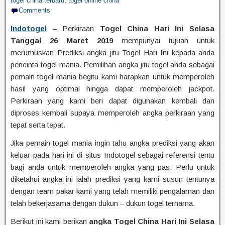
togel china terbaru
,
togel online china
Comments
Indotogel
– Perkiraan
Togel China Hari Ini Selasa
Tanggal 26 Maret 2019
mempunyai tujuan untuk
merumuskan Prediksi angka jitu Togel Hari Ini kepada anda
pencinta togel mania. Pemilihan angka jitu togel anda sebagai
pemain togel mania begitu kami harapkan untuk memperoleh
hasil yang optimal hingga dapat memperoleh jackpot.
Perkiraan yang kami beri dapat digunakan kembali dan
diproses kembali supaya memperoleh angka perkiraan yang
tepat serta tepat.
Jika pemain togel mania ingin tahu angka prediksi yang akan
keluar pada hari ini di situs Indotogel sebagai referensi tentu
bagi anda untuk memperoleh angka yang pas. Perlu untuk
diketahui angka ini ialah prediksi yang kami susun tentunya
dengan team pakar kami yang telah memiliki pengalaman dan
telah bekerjasama dengan dukun – dukun togel ternama.
Berikut ini kami berikan
angka Togel China Hari Ini Selasa