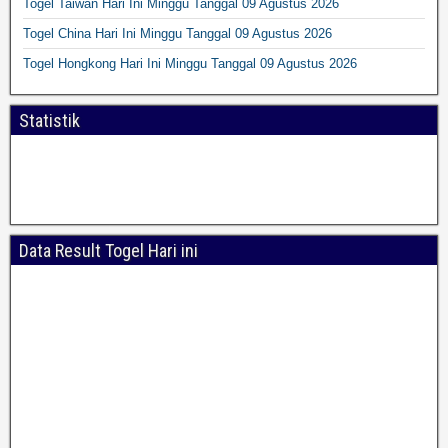
Togel Taiwan Hari Ini Minggu Tanggal 09 Agustus 2026
Togel China Hari Ini Minggu Tanggal 09 Agustus 2026
Togel Hongkong Hari Ini Minggu Tanggal 09 Agustus 2026
Statistik
Data Result Togel Hari ini