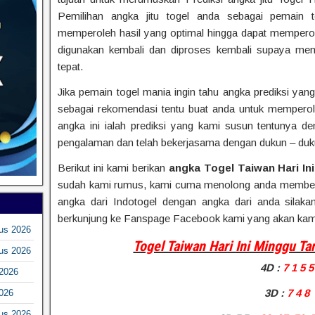
Pemilihan angka jitu togel anda sebagai pemain 
memperoleh hasil yang optimal hingga dapat memperole
digunakan kembali dan diproses kembali supaya mem
tepat.
Jika pemain togel mania ingin tahu angka prediksi yang 
sebagai rekomendasi tentu buat anda untuk memperole
angka ini ialah prediksi yang kami susun tentunya d
pengalaman dan telah bekerjasama dengan dukun – duk
Berikut ini kami berikan
angka Togel Taiwan Hari In
sudah kami rumus, kami cuma menolong anda memberi 
angka dari Indotogel dengan angka dari anda silak
berkunjung ke Fanspage Facebook kami yang akan kami 
tus 2026
Togel Taiwan Hari Ini Minggu T
tus 2026
4D
:
7 1 5 5
 2026
3D :
7 4 8
2026
tus 2026