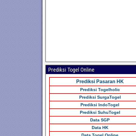
Prediksi Togel Online
Prediksi Pasaran HK
Prediksi Togelholic
Prediksi SurgaTogel
Prediksi IndoTogel
Prediksi SuhuTogel
Data SGP
Data HK
Data Togel Online