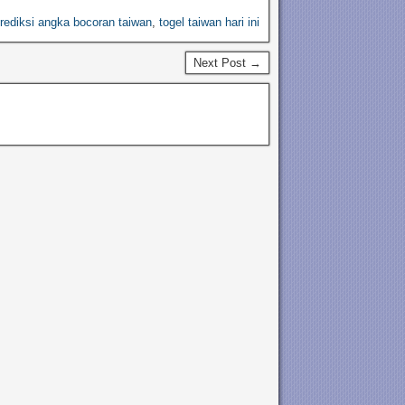
rediksi angka bocoran taiwan
,
togel taiwan hari ini
Next Post →