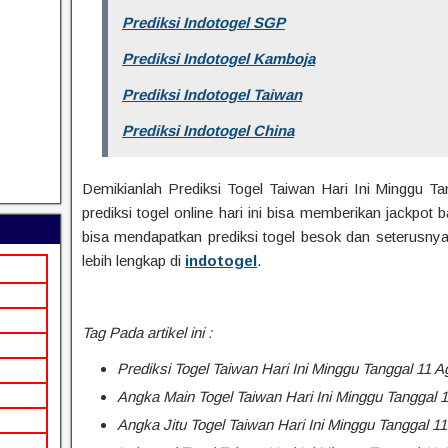
Prediksi Indotogel SGP
Prediksi Indotogel Kamboja
Prediksi Indotogel Taiwan
Prediksi Indotogel China
Demikianlah Prediksi Togel Taiwan Hari Ini Minggu T
prediksi togel online hari ini bisa memberikan jackpot
bisa mendapatkan prediksi togel besok dan seterusnya
lebih lengkap di
indotogel
.
Tag Pada artikel ini :
Prediksi Togel Taiwan Hari Ini Minggu Tanggal 11 
Angka Main Togel Taiwan Hari Ini Minggu Tanggal 
Angka Jitu Togel Taiwan Hari Ini Minggu Tanggal 1