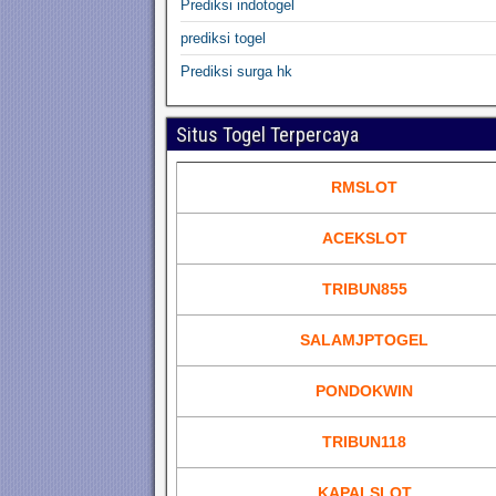
Prediksi indotogel
prediksi togel
Prediksi surga hk
Situs Togel Terpercaya
RMSLOT
ACEKSLOT
TRIBUN855
SALAMJPTOGEL
PONDOKWIN
TRIBUN118
KAPALSLOT