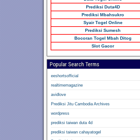
Prediksi Duta4D
Prediksi Mbahsukro
Syair Togel Online
Prediksi Sumesh
Bocoran Togel Mbah Ditog
Slot Gacor
Popular Search Terms
eeshortsofficial
realtimemagazine
avidlove
Prediksi Jitu Cambodia Archives
wordpress
prediksi taiwan duta 4d
prediksi taiwan cahayatogel