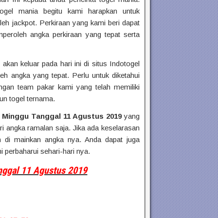
togel mania begitu kami harapkan untuk
h jackpot. Perkiraan yang kami beri dapat
peroleh angka perkiraan yang tepat serta
akan keluar pada hari ini di situs Indotogel
h angka yang tepat. Perlu untuk diketahui
engan team pakar kami yang telah memiliki
un togel ternama.
i Minggu Tanggal 11 Agustus 2019
yang
angka ramalan saja. Jika ada keselarasan
an di mainkan angka nya. Anda dapat juga
perbaharui sehari-hari nya.
anggal 11 Agustus 2019