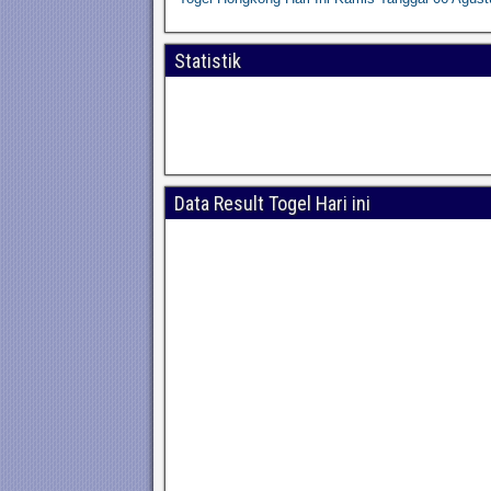
Statistik
Data Result Togel Hari ini