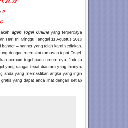
74, 27, 73
:
9
NG
anakah
agen Togel Online
yang terpercaya
n Hari Ini Minggu Tanggal 11 Agustus 2019
i banner – banner yang telah kami sediakan.
itung dengan memakai rumusan tepat Togel.
akan pemain togel pada umum nya. Jadi itu
gel yang sangat tepat diantara yang lainnya.
ng anda yang memastikan angka yang ingin
 gratis yang dapat anda lihat dengan setiap