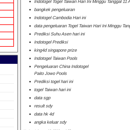
Indotogel Togel Taiwan Hari Ini Minggu Tanggal 11
bangkek pengeluaran
Indotogel Cambodia Hari ini
data pengeluaran Togel Taiwan Hari Ini Minggu Tan
Prediksi Suhu Asen hari ini
Indotogel Prediksi
king4d singapore prize
Indotogel Taiwan Pools
Pengeluaran China Indotogel
Paito Jowo Pools
Prediksi togel hari ini
togel Taiwan hari ini
data sgp
result sdy
data hk 4d
angka keluar sdy