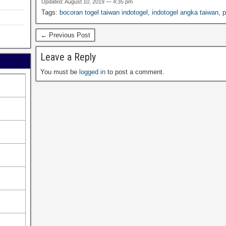
Updated: August 10, 2019 — 4:35 pm
Tags:
bocoran togel taiwan indotogel
,
indotogel angka taiwan
,
p
← Previous Post
Leave a Reply
You must be
logged in
to post a comment.