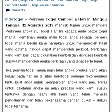
cambodia
,
togel cambodia hari ini
,
togel cambodia minggu
,
togel
cambodia terbaru
,
togel online cambodia
Comments
Indotogel
– Perkiraan
Togel Cambodia Hari Ini Minggu
Tanggal 11 Agustus 2019
memiliki tujuan untuk memberi
Perkiraan angka jitu Togel Hari Ini kepada anda bettor togel
mania. Pemilihan angka main togel anda sebagai pemain
togel mania begitu kami harapkan untuk memperoleh hasil
yang optimal hingga dapat memperoleh jackpot. Perkiraan
yang kami beri dapat digunakan kembali dan diproses kembali
supaya memperoleh angka perkiraan yang tepat serta tepat.
Jika pemain togel mania ingin tahu angka prediksi yang akan
keluar pada hari ini di situs Indotogel sebagai rekomendasi
tentu buat anda untuk memperoleh angka yang pas. Perlu
untuk diketahui angka ini ialah prediksi yang kami susun
tentunya dengan team ahli kami yang telah memiliki
pengalaman dan telah bekerjasama dengan dukun – dukun
togel ternama.