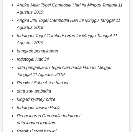
Angka Main Togel Cambodia Hari Ini Minggu Tanggal 11
Agustus 2019
Angka Jitu Togel Cambodia Hari Ini Minggu Tanggal 11
Agustus 2019
Indotogel Togel Cambodia Hari Ini Minggu Tanggal 11
Agustus 2019
bangkek pengeluaran
Indotogel Hari ini
data pengeluaran Togel Cambodia Hari Ini Minggu
Tanggal 11 Agustus 2019
Prediksi Suhu Asen hari ini
data sdy ambarita
king4d sydney prize
Indotogel Taiwan Pools
Pengeluaran Cambodia Indotogel
data lugano togeltoto
Prediksi togel hari ini