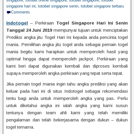
singapore
,
totobet online singapore
,
totobet singapore
,
totobet
singapore hari ini
,
totobet singapore senin
,
totobet singapore terbaru
Comments
Indotogel
– Perkiraan
Togel Singapore Hari Ini Senin
Tanggal 24 Juni 2019
mempunyai tujuan untuk menciptakan
Prediksi angka jitu Togel Hari Ini kepada anda pencinta togel
mania. Pemilihan angka jitu togel anda sebagai pemain togel
mania begitu kami harapkan untuk memperoleh hasil yang
optimal hingga dapat memperoleh jackpot. Perkiraan yang
kami beri dapat digunakan kembali dan diproses kembali
supaya memperoleh angka perkiraan yang tepat serta tepat.
Jika pemain togel mania ingin tahu angka prediksi yang akan
keluar pada hari ini di situs Indotogel sebagai rekomendasi
tentu bagi anda untuk memperoleh angka yang pas. Perlu
untuk diketahui angka ini ialah angka yang kami susun
tentunya dengan team ahli kami yang telah memiliki
pengalaman dan telah bekerjasama dengan dukun – dukun
togel ternama.