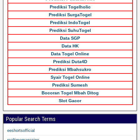
Prediksi Togelholic
Prediksi SurgaTogel
Prediksi IndoTogel
Prediksi SuhuTogel
Data SGP
Data HK
Data Togel Online
Prediksi Duta4D
Prediksi Mbahsukro
Syair Togel Online
Prediksi Sumesh
Bocoran Togel Mbah Ditog
Slot Gacor
Popular Search Terms
eeshortsofficial
realtimemagazine