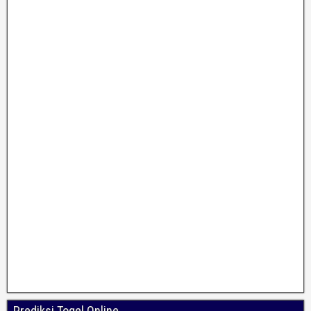
Prediksi Togel Online