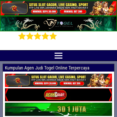
Prediksi Angka Jitu Togel Online Terbaik
Indotogel adalah situs yang menyediakan beragam prediksi togel online
terjitu mulai dari togel hongkong, sidney, cambodia hingga singapore hari ini
Kumpulan Agen Judi Togel Online Terpercaya