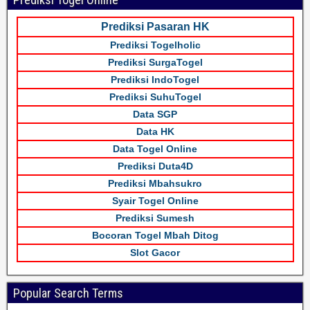
Prediksi Pasaran HK
Prediksi Togelholic
Prediksi SurgaTogel
Prediksi IndoTogel
Prediksi SuhuTogel
Data SGP
Data HK
Data Togel Online
Prediksi Duta4D
Prediksi Mbahsukro
Syair Togel Online
Prediksi Sumesh
Bocoran Togel Mbah Ditog
Slot Gacor
Popular Search Terms