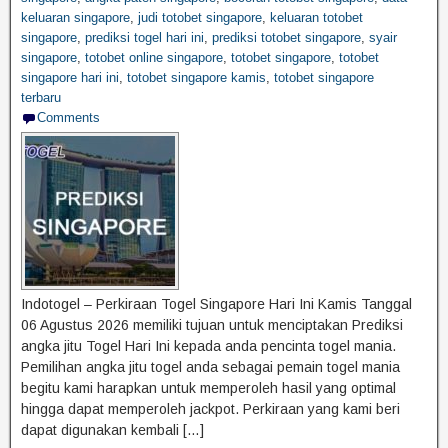
keluaran singapore
,
judi totobet singapore
,
keluaran totobet
singapore
,
prediksi togel hari ini
,
prediksi totobet singapore
,
syair
singapore
,
totobet online singapore
,
totobet singapore
,
totobet
singapore hari ini
,
totobet singapore kamis
,
totobet singapore
terbaru
Comments
Indotogel – Perkiraan Togel Singapore Hari Ini Kamis Tanggal
06 Agustus 2026 memiliki tujuan untuk menciptakan Prediksi
angka jitu Togel Hari Ini kepada anda pencinta togel mania.
Pemilihan angka jitu togel anda sebagai pemain togel mania
begitu kami harapkan untuk memperoleh hasil yang optimal
hingga dapat memperoleh jackpot. Perkiraan yang kami beri
dapat digunakan kembali […]