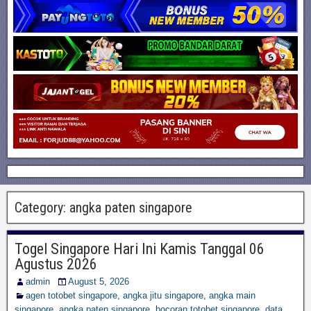
Category:
angka paten singapore
Togel Singapore Hari Ini Kamis Tanggal 06
Agustus 2026
admin
August 5, 2026
agen totobet singapore
,
angka jitu singapore
,
angka main
singapore
,
angka paten singapore
,
bocoran totobet singapore
,
data