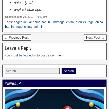
data sdy 4d
angka keluar sgp
Updated: June 23, 2019 — 9:31 pm
Tags:
angka keluar china hari ini
,
indotogel china
,
prediksi togel china
hari ini
,
togel china hari ini
← Previous Post
Next Post →
Leave a Reply
You must be
logged in
to post a comment.
YowesJP