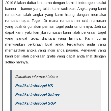
2019 Silakan daftar bersama dengan kami di indotogel melalui
banner – banner yang telah kami sediakan. Angka yang kami
rumuskan ialah angka yang kami hitung dengan memakai
rumusan tepat Togel. Di mana rumusan ini ialah rumusan
yang tidak di gunakan pemain togel pada umum nya. Jadi itu
dapat kami yakinkan jika rumusan kami ialah perkiraan togel
yang sangat tepat diantara yang lainnya. Kami cuma
menyiapkan perkiraan buat anda, tergantung anda yang
memastikan angka yang ingin anda pasang. Perkiraan yang
kami beri ialah perkiraan gratis yang dapat anda lihat dengan
setiap harinya.
Dapatkan informasi tebaru :
Prediksi Indotogel HK
Prediksi Indotogel Sidney
Prediksi Indotogel SGP