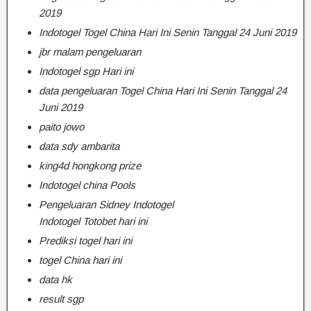
2019
Indotogel Togel China Hari Ini Senin Tanggal 24 Juni 2019
jbr malam pengeluaran
Indotogel sgp Hari ini
data pengeluaran Togel China Hari Ini Senin Tanggal 24
Juni 2019
paito jowo
data sdy ambarita
king4d hongkong prize
Indotogel china Pools
Pengeluaran Sidney Indotogel
Indotogel Totobet hari ini
Prediksi togel hari ini
togel China hari ini
data hk
result sgp