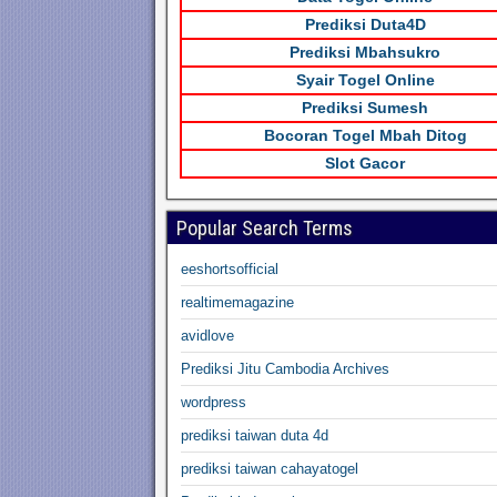
Prediksi Duta4D
Prediksi Mbahsukro
Syair Togel Online
Prediksi Sumesh
Bocoran Togel Mbah Ditog
Slot Gacor
Popular Search Terms
eeshortsofficial
realtimemagazine
avidlove
Prediksi Jitu Cambodia Archives
wordpress
prediksi taiwan duta 4d
prediksi taiwan cahayatogel