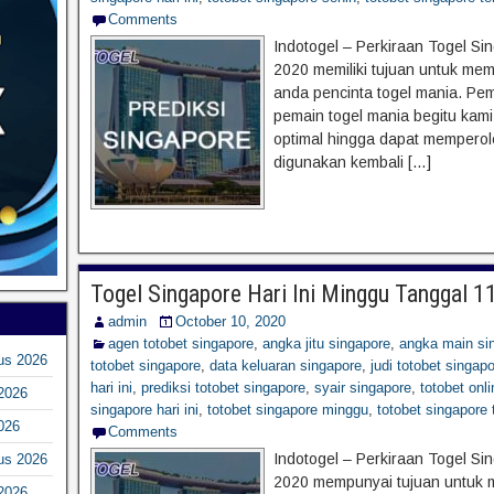
Comments
Indotogel – Perkiraan Togel Si
2020 memiliki tujuan untuk memb
anda pencinta togel mania. Pem
pemain togel mania begitu kam
optimal hingga dapat memperole
digunakan kembali […]
Togel Singapore Hari Ini Minggu Tanggal 1
admin
October 10, 2020
agen totobet singapore
,
angka jitu singapore
,
angka main si
us 2026
totobet singapore
,
data keluaran singapore
,
judi totobet singap
hari ini
,
prediksi totobet singapore
,
syair singapore
,
totobet onl
 2026
singapore hari ini
,
totobet singapore minggu
,
totobet singapore 
026
Comments
Indotogel – Perkiraan Togel Si
us 2026
2020 mempunyai tujuan untuk 
 2026