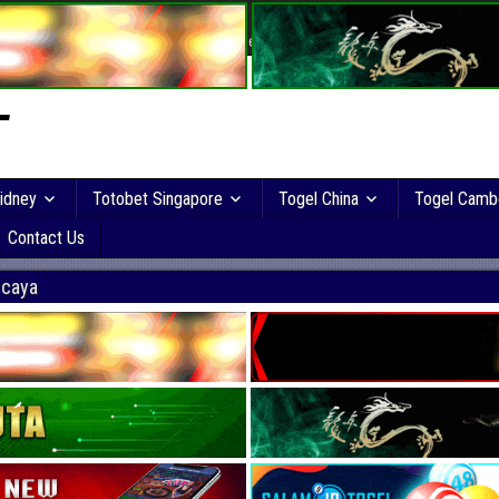
ik
iksi togel online terjitu mulai dari togel hongkong, sidney, cambodia hingga s
idney
Totobet Singapore
Togel China
Togel Camb
Contact Us
rcaya