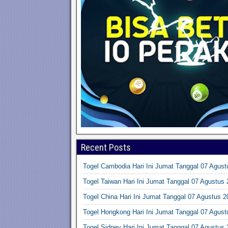
Recent Posts
Togel Cambodia Hari Ini Jumat Tanggal 07 Agust
Togel Taiwan Hari Ini Jumat Tanggal 07 Agustus
Togel China Hari Ini Jumat Tanggal 07 Agustus 2
Togel Hongkong Hari Ini Jumat Tanggal 07 Agust
Togel Sidney Hari Ini Jumat Tanggal 07 Agustus