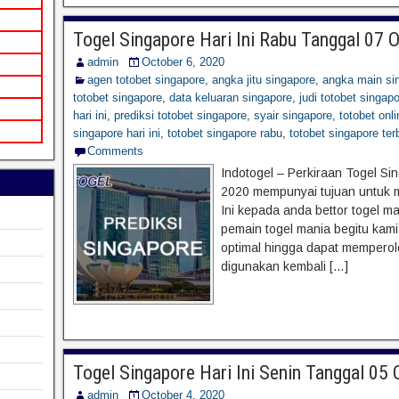
Togel Singapore Hari Ini Rabu Tanggal 07 
admin
October 6, 2020
agen totobet singapore
,
angka jitu singapore
,
angka main si
totobet singapore
,
data keluaran singapore
,
judi totobet singap
hari ini
,
prediksi totobet singapore
,
syair singapore
,
totobet onl
singapore hari ini
,
totobet singapore rabu
,
totobet singapore ter
Comments
Indotogel – Perkiraan Togel Si
2020 mempunyai tujuan untuk m
Ini kepada anda bettor togel ma
pemain togel mania begitu kam
optimal hingga dapat memperole
digunakan kembali […]
Togel Singapore Hari Ini Senin Tanggal 05
admin
October 4, 2020