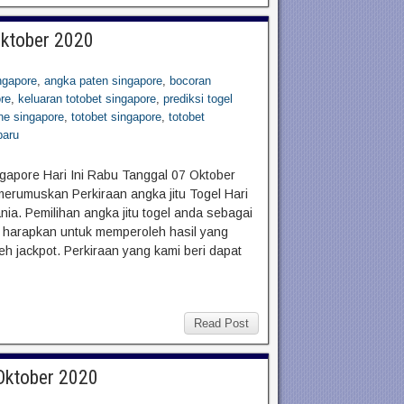
Oktober 2020
ngapore
,
angka paten singapore
,
bocoran
ore
,
keluaran totobet singapore
,
prediksi togel
ine singapore
,
totobet singapore
,
totobet
baru
ngapore Hari Ini Rabu Tanggal 07 Oktober
erumuskan Perkiraan angka jitu Togel Hari
nia. Pemilihan angka jitu togel anda sebagai
i harapkan untuk memperoleh hasil yang
h jackpot. Perkiraan yang kami beri dapat
Read Post
 Oktober 2020