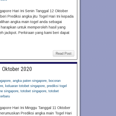
ngapore Hari Ini Senin Tanggal 12 Oktober
eri Prediksi angka jitu Togel Hari Ini kepada
ilihan angka main togel anda sebagai
i harapkan untuk memperoleh hasil yang
h jackpot. Perkiraan yang kami beri dapat
Read Post
1 Oktober 2020
ngapore
,
angka paten singapore
,
bocoran
ore
,
keluaran totobet singapore
,
prediksi togel
ine singapore
,
totobet singapore
,
totobet
terbaru
ngapore Hari Ini Minggu Tanggal 11 Oktober
merumuskan Prediksi angka main Togel Hari