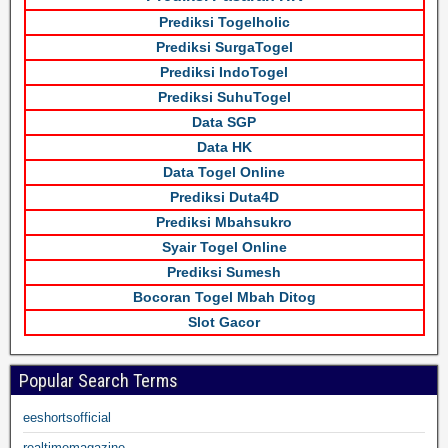
Prediksi Togelholic
Prediksi SurgaTogel
Prediksi IndoTogel
Prediksi SuhuTogel
Data SGP
Data HK
Data Togel Online
Prediksi Duta4D
Prediksi Mbahsukro
Syair Togel Online
Prediksi Sumesh
Bocoran Togel Mbah Ditog
Slot Gacor
Popular Search Terms
eeshortsofficial
realtimemagazine