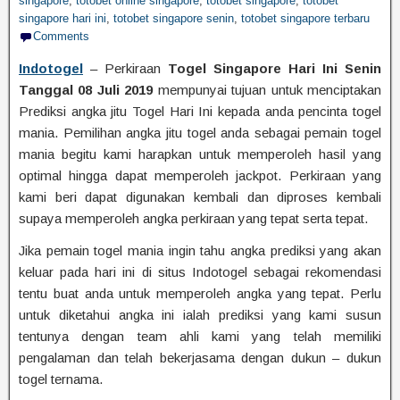
singapore
,
totobet online singapore
,
totobet singapore
,
totobet
singapore hari ini
,
totobet singapore senin
,
totobet singapore terbaru
Comments
Indotogel
– Perkiraan
Togel Singapore Hari Ini Senin
Tanggal 08 Juli 2019
mempunyai tujuan untuk menciptakan
Prediksi angka jitu Togel Hari Ini kepada anda pencinta togel
mania. Pemilihan angka jitu togel anda sebagai pemain togel
mania begitu kami harapkan untuk memperoleh hasil yang
optimal hingga dapat memperoleh jackpot. Perkiraan yang
kami beri dapat digunakan kembali dan diproses kembali
supaya memperoleh angka perkiraan yang tepat serta tepat.
Jika pemain togel mania ingin tahu angka prediksi yang akan
keluar pada hari ini di situs Indotogel sebagai rekomendasi
tentu buat anda untuk memperoleh angka yang tepat. Perlu
untuk diketahui angka ini ialah prediksi yang kami susun
tentunya dengan team ahli kami yang telah memiliki
pengalaman dan telah bekerjasama dengan dukun – dukun
togel ternama.