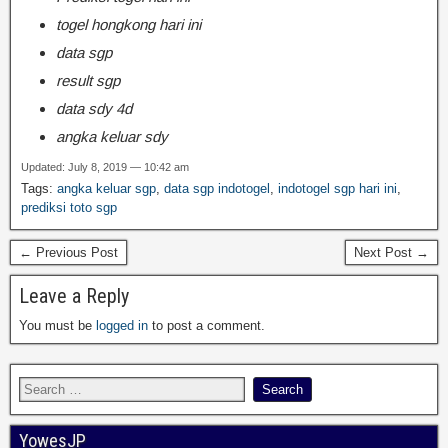
togel hongkong hari ini
data sgp
result sgp
data sdy 4d
angka keluar sdy
Updated: July 8, 2019 — 10:42 am
Tags:
angka keluar sgp
,
data sgp indotogel
,
indotogel sgp hari ini
,
prediksi toto sgp
← Previous Post
Next Post →
Leave a Reply
You must be
logged in
to post a comment.
YowesJP