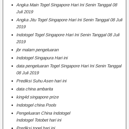
Angka Main Togel Singapore Hari Ini Senin Tanggal 08
Juli 2019
Angka Jitu Togel Singapore Hari Ini Senin Tanggal 08 Juli
2019
Indotogel Togel Singapore Hari Ini Senin Tanggal 08 Juli
2019
jbr malam pengeluaran
Indotogel Singapura Hari ini
data pengeluaran Togel Singapore Hari Ini Senin Tanggal
08 Juli 2019
Prediksi Suhu Asen hari ini
data china ambarita
king4d singapore prize
Indotogel china Pools
Pengeluaran China Indotogel
Indotogel Totobet hari ini
Prediksi togel hari ini