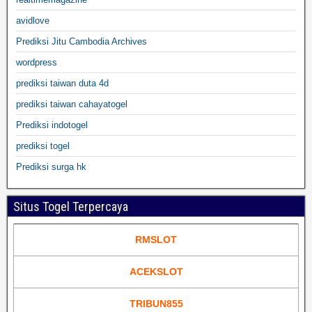
avidlove
Prediksi Jitu Cambodia Archives
wordpress
prediksi taiwan duta 4d
prediksi taiwan cahayatogel
Prediksi indotogel
prediksi togel
Prediksi surga hk
Situs Togel Terpercaya
RMSLOT
ACEKSLOT
TRIBUN855