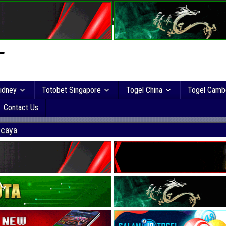
ik
iksi togel online terjitu mulai dari togel hongkong, sidney, cambodia hingga s
idney
Totobet Singapore
Togel China
Togel Camb
Contact Us
rcaya