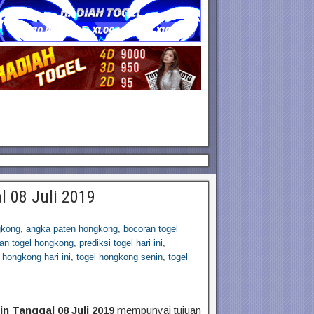
l 08 Juli 2019
gkong
,
angka paten hongkong
,
bocoran togel
ran togel hongkong
,
prediksi togel hari ini
,
 hongkong hari ini
,
togel hongkong senin
,
togel
n Tanggal 08 Juli 2019
mempunyai tujuan