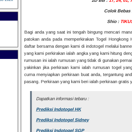
2D BB
:
17, 24, 01, 
Colok Bebas 
Shio
:
TIKU
Bagi anda yang saat ini tengah bingung mencari ma
patokan anda pada memperkirakan Togel Hongkong Har
daftar bersama dengan kami di indotogel melalui banne
yang kami perkirakan ialah angka yang kami hitung de
rumusan ini ialah rumusan yang tidak di gunakan pemai
yakinkan jika perkiraan kami ialah rumusan togel yan
cuma menyiapkan perkiraan buat anda, tergantung an
pasang. Perkiraan yang kami beri ialah perkiraan gratis 
Dapatkan informasi tebaru :
Prediksi Indotogel HK
Prediksi Indotogel Sidney
Prediksi Indotogel SGP