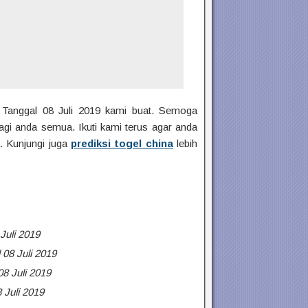
n Tanggal 08 Juli 2019 kami buat. Semoga
 bagi anda semua. Ikuti kami terus agar anda
. Kunjungi juga
prediksi togel china
lebih
Juli 2019
 08 Juli 2019
08 Juli 2019
 Juli 2019