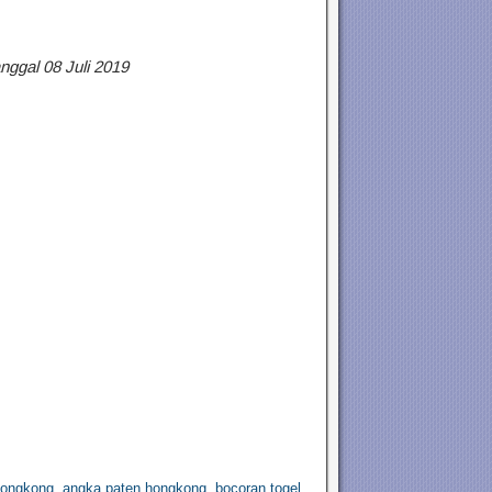
nggal 08 Juli 2019
hongkong
,
angka paten hongkong
,
bocoran togel