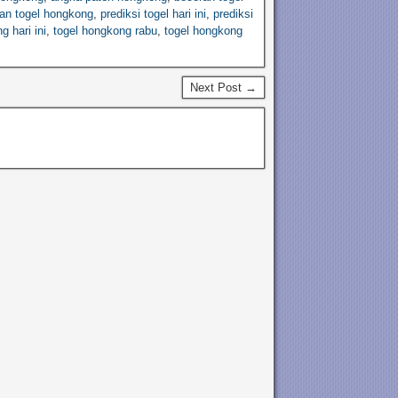
ran togel hongkong
,
prediksi togel hari ini
,
prediksi
g hari ini
,
togel hongkong rabu
,
togel hongkong
Next Post →