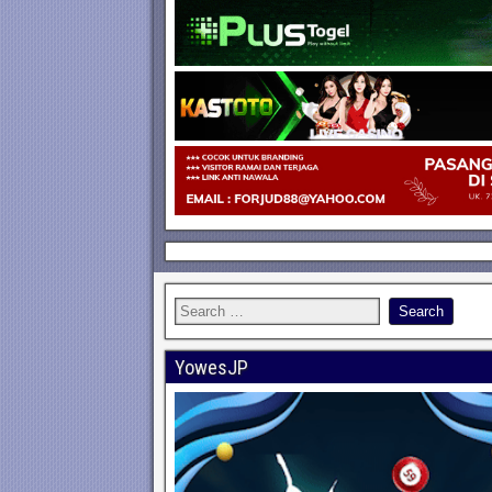
YowesJP