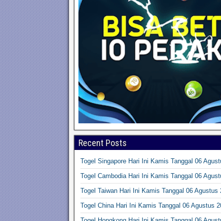
Recent Posts
Togel Singapore Hari Ini Kamis Tanggal 06 Agus
Togel Cambodia Hari Ini Kamis Tanggal 06 Agus
Togel Taiwan Hari Ini Kamis Tanggal 06 Agustus
Togel China Hari Ini Kamis Tanggal 06 Agustus 
Togel Hongkong Hari Ini Kamis Tanggal 06 Agus