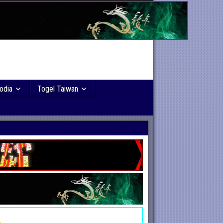
ingapore hari ini
odia
Togel Taiwan