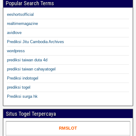
Popular Search Terms
eeshortsofficial
realtimemagazine
avidlove
Prediksi Jitu Cambodia Archives
wordpress
prediksi taiwan duta 4d
prediksi taiwan cahayatogel
Prediksi indotogel
prediksi togel
Prediksi surga hk
Situs Togel Terpercaya
RMSLOT