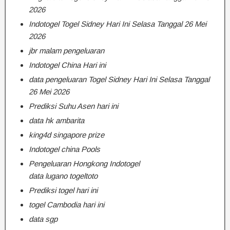
2026
Indotogel Togel Sidney Hari Ini Selasa Tanggal 26 Mei
2026
jbr malam pengeluaran
Indotogel China Hari ini
data pengeluaran Togel Sidney Hari Ini Selasa Tanggal
26 Mei 2026
Prediksi Suhu Asen hari ini
data hk ambarita
king4d singapore prize
Indotogel china Pools
Pengeluaran Hongkong Indotogel
data lugano togeltoto
Prediksi togel hari ini
togel Cambodia hari ini
data sgp