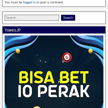
You must be
logged in
to post a comment.
YowesJP