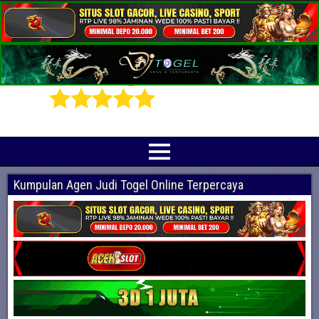
Prediksi Angka Jitu Togel Online Terbaik
Indotogel adalah situs yang menyediakan beragam prediksi togel online
terjitu mulai dari togel hongkong, sidney, cambodia hingga singapore hari ini
Kumpulan Agen Judi Togel Online Terpercaya