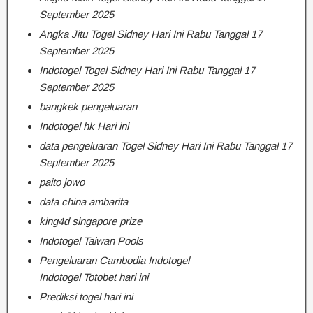
September 2025
Angka Jitu Togel Sidney Hari Ini Rabu Tanggal 17
September 2025
Indotogel Togel Sidney Hari Ini Rabu Tanggal 17
September 2025
bangkek pengeluaran
Indotogel hk Hari ini
data pengeluaran Togel Sidney Hari Ini Rabu Tanggal 17
September 2025
paito jowo
data china ambarita
king4d singapore prize
Indotogel Taiwan Pools
Pengeluaran Cambodia Indotogel
Indotogel Totobet hari ini
Prediksi togel hari ini