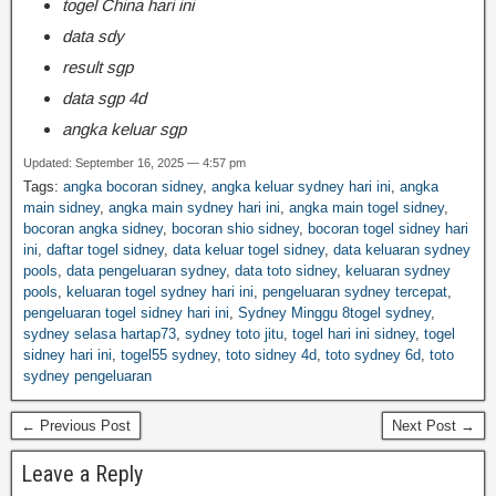
togel China hari ini
data sdy
result sgp
data sgp 4d
angka keluar sgp
Updated: September 16, 2025 — 4:57 pm
Tags:
angka bocoran sidney
,
angka keluar sydney hari ini
,
angka
main sidney
,
angka main sydney hari ini
,
angka main togel sidney
,
bocoran angka sidney
,
bocoran shio sidney
,
bocoran togel sidney hari
ini
,
daftar togel sidney
,
data keluar togel sidney
,
data keluaran sydney
pools
,
data pengeluaran sydney
,
data toto sidney
,
keluaran sydney
pools
,
keluaran togel sydney hari ini
,
pengeluaran sydney tercepat
,
pengeluaran togel sidney hari ini
,
Sydney Minggu 8togel sydney
,
sydney selasa hartap73
,
sydney toto jitu
,
togel hari ini sidney
,
togel
sidney hari ini
,
togel55 sydney
,
toto sidney 4d
,
toto sydney 6d
,
toto
sydney pengeluaran
← Previous Post
Next Post →
Leave a Reply