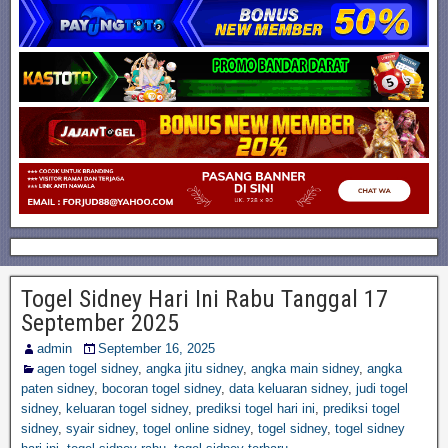
Togel Sidney Hari Ini Rabu Tanggal 17
September 2025
admin
September 16, 2025
agen togel sidney
,
angka jitu sidney
,
angka main sidney
,
angka
paten sidney
,
bocoran togel sidney
,
data keluaran sidney
,
judi togel
sidney
,
keluaran togel sidney
,
prediksi togel hari ini
,
prediksi togel
sidney
,
syair sidney
,
togel online sidney
,
togel sidney
,
togel sidney