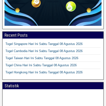
Recent Posts
Togel Singapore Hari Ini Sabtu Tanggal 08 Agustus 2026
Togel Cambodia Hari Ini Sabtu Tanggal 08 Agustus 2026
Togel Taiwan Hari Ini Sabtu Tanggal 08 Agustus 2026
Togel China Hari Ini Sabtu Tanggal 08 Agustus 2026
Togel Hongkong Hari Ini Sabtu Tanggal 08 Agustus 2026
Statistik