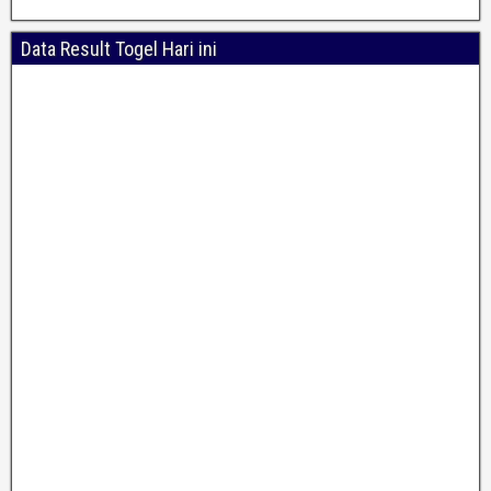
Data Result Togel Hari ini