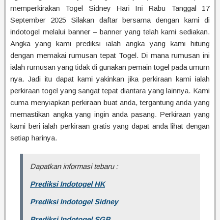
memperkirakan Togel Sidney Hari Ini Rabu Tanggal 17
September 2025 Silakan daftar bersama dengan kami di
indotogel melalui banner – banner yang telah kami sediakan.
Angka yang kami prediksi ialah angka yang kami hitung
dengan memakai rumusan tepat Togel. Di mana rumusan ini
ialah rumusan yang tidak di gunakan pemain togel pada umum
nya. Jadi itu dapat kami yakinkan jika perkiraan kami ialah
perkiraan togel yang sangat tepat diantara yang lainnya. Kami
cuma menyiapkan perkiraan buat anda, tergantung anda yang
memastikan angka yang ingin anda pasang. Perkiraan yang
kami beri ialah perkiraan gratis yang dapat anda lihat dengan
setiap harinya.
Dapatkan informasi tebaru :
Prediksi Indotogel HK
Prediksi Indotogel Sidney
Prediksi Indotogel SGP