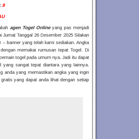
:
8
AU
nakah
agen Togel Online
yang pas menjadi
ni Jumat Tanggal 26 Desember 2025 Silakan
r – banner yang telah kami sediakan. Angka
g dengan memakai rumusan tepat Togel. Di
pemain togel pada umum nya. Jadi itu dapat
el yang sangat tepat diantara yang lainnya.
ng anda yang memastikan angka yang ingin
 gratis yang dapat anda lihat dengan setiap