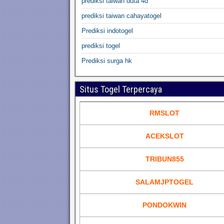
prediksi taiwan duta 4d
prediksi taiwan cahayatogel
Prediksi indotogel
prediksi togel
Prediksi surga hk
Situs Togel Terpercaya
RMSLOT
ACEKSLOT
TRIBUN855
SALAMJPTOGEL
PONDOKWIN