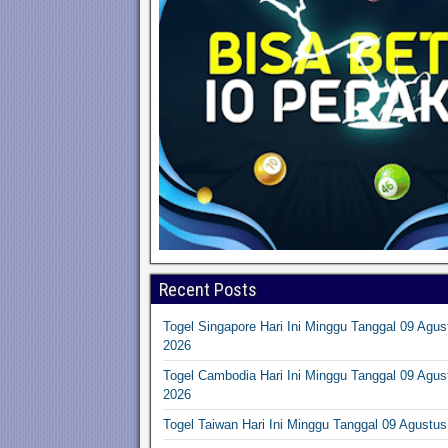
Recent Posts
Togel Singapore Hari Ini Minggu Tanggal 09 Agus
2026
Togel Cambodia Hari Ini Minggu Tanggal 09 Agus
2026
Togel Taiwan Hari Ini Minggu Tanggal 09 Agustu