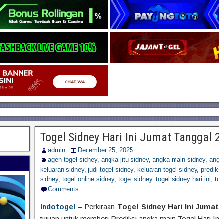
Togel Sidney Hari Ini Jumat Tanggal
admin
December 25, 2025
agen togel sidney
,
angka jitu sidney
,
angka main sidney
,
ang
keluaran sidney
,
judi togel sidney
,
keluaran togel sidney
,
prediks
sidney
,
togel online sidney
,
togel sidney
,
togel sidney hari ini
,
t
Comments
Indotogel
– Perkiraan
Togel Sidney Hari Ini Juma
tujuan untuk memberi Prediksi angka main Togel Hari In