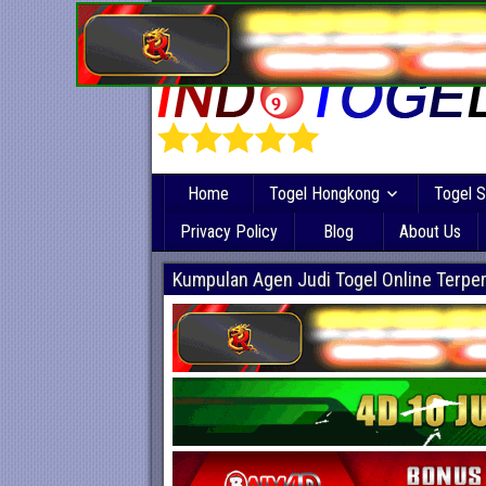
Prediksi Angka Jitu Togel Online Terba
Indotogel adalah situs yang menyediakan beragam pred
Home
Togel Hongkong
Togel S
Privacy Policy
Blog
About Us
Kumpulan Agen Judi Togel Online Terpe