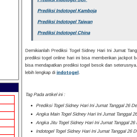
Prediksi Indotogel Kamboja
Prediksi Indotogel Taiwan
Prediksi Indotogel China
Demikianlah Prediksi Togel Sidney Hari Ini Jumat Ta
prediksi togel online hari ini bisa memberikan jackpot
bisa mendapatkan prediksi togel besok dan seterusnya
lebih lengkap di
indotogel
.
Tag Pada artikel ini :
Prediksi Togel Sidney Hari Ini Jumat Tanggal 26 
Angka Main Togel Sidney Hari Ini Jumat Tanggal 
Angka Jitu Togel Sidney Hari Ini Jumat Tanggal 2
Indotogel Togel Sidney Hari Ini Jumat Tanggal 26