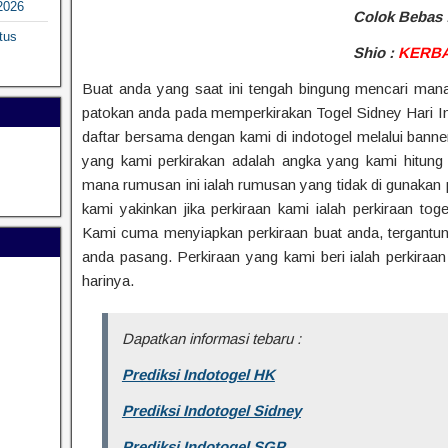
2026
Colok Bebas 
tus
Shio
:
KERB
Buat anda yang saat ini tengah bingung mencari ma
patokan anda pada memperkirakan Togel Sidney Hari I
daftar bersama dengan kami di indotogel melalui banne
yang kami perkirakan adalah angka yang kami hitun
mana rumusan ini ialah rumusan yang tidak di gunakan 
kami yakinkan jika perkiraan kami ialah perkiraan tog
Kami cuma menyiapkan perkiraan buat anda, tergantu
anda pasang. Perkiraan yang kami beri ialah perkiraan
harinya.
Dapatkan informasi tebaru :
Prediksi Indotogel HK
Prediksi Indotogel Sidney
Prediksi Indotogel SGP