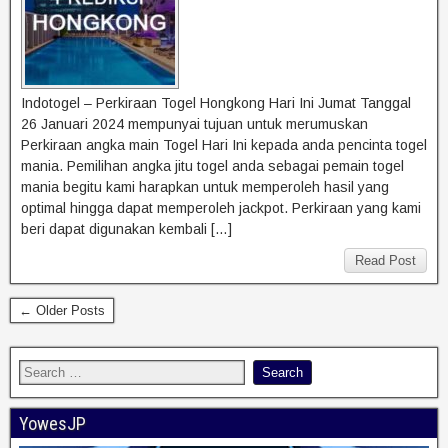
Indotogel – Perkiraan Togel Hongkong Hari Ini Jumat Tanggal
26 Januari 2024 mempunyai tujuan untuk merumuskan
Perkiraan angka main Togel Hari Ini kepada anda pencinta togel
mania. Pemilihan angka jitu togel anda sebagai pemain togel
mania begitu kami harapkan untuk memperoleh hasil yang
optimal hingga dapat memperoleh jackpot. Perkiraan yang kami
beri dapat digunakan kembali […]
Read Post
← Older Posts
YowesJP