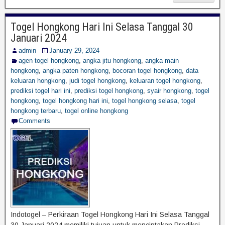
Togel Hongkong Hari Ini Selasa Tanggal 30
Januari 2024
admin
January 29, 2024
agen togel hongkong
,
angka jitu hongkong
,
angka main
hongkong
,
angka paten hongkong
,
bocoran togel hongkong
,
data
keluaran hongkong
,
judi togel hongkong
,
keluaran togel hongkong
,
prediksi togel hari ini
,
prediksi togel hongkong
,
syair hongkong
,
togel
hongkong
,
togel hongkong hari ini
,
togel hongkong selasa
,
togel
hongkong terbaru
,
togel online hongkong
Comments
Indotogel – Perkiraan Togel Hongkong Hari Ini Selasa Tanggal
30 Januari 2024 memiliki tujuan untuk menciptakan Prediksi