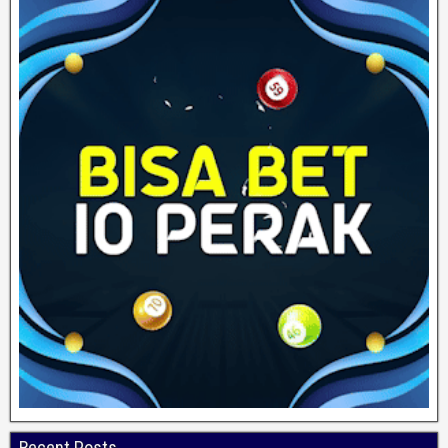
Recent Posts