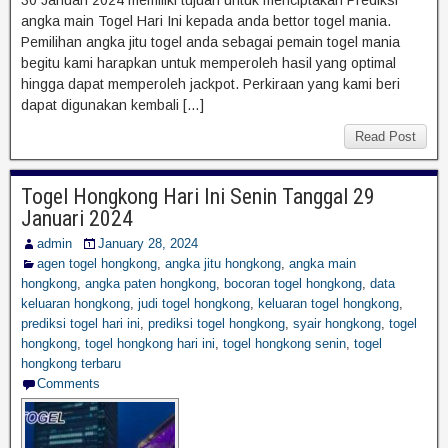
angka main Togel Hari Ini kepada anda bettor togel mania.
Pemilihan angka jitu togel anda sebagai pemain togel mania
begitu kami harapkan untuk memperoleh hasil yang optimal
hingga dapat memperoleh jackpot. Perkiraan yang kami beri
dapat digunakan kembali […]
Read Post
Togel Hongkong Hari Ini Senin Tanggal 29
Januari 2024
admin
January 28, 2024
agen togel hongkong
,
angka jitu hongkong
,
angka main
hongkong
,
angka paten hongkong
,
bocoran togel hongkong
,
data
keluaran hongkong
,
judi togel hongkong
,
keluaran togel hongkong
,
prediksi togel hari ini
,
prediksi togel hongkong
,
syair hongkong
,
togel
hongkong
,
togel hongkong hari ini
,
togel hongkong senin
,
togel
hongkong terbaru
Comments