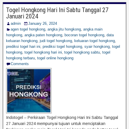
Togel Hongkong Hari Ini Sabtu Tanggal 27
Januari 2024
admin
January 26, 2024
agen togel hongkong
,
angka jitu hongkong
,
angka main
hongkong
,
angka paten hongkong
,
bocoran togel hongkong
,
data
keluaran hongkong
,
judi togel hongkong
,
keluaran togel hongkong
,
prediksi togel hari ini
,
prediksi togel hongkong
,
syair hongkong
,
togel
hongkong
,
togel hongkong hari ini
,
togel hongkong sabtu
,
togel
hongkong terbaru
,
togel online hongkong
Comments
Indotogel – Perkiraan Togel Hongkong Hari Ini Sabtu Tanggal
27 Januari 2024 mempunyai tujuan untuk menciptakan