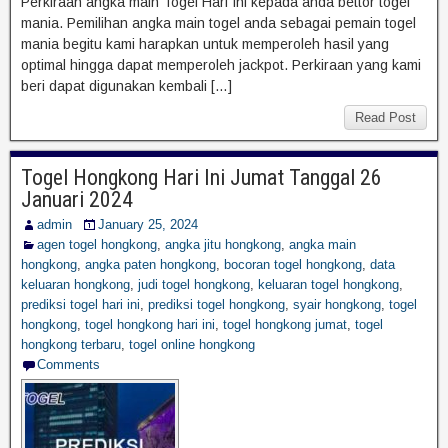
Perkiraan angka main Togel Hari Ini kepada anda bettor togel
mania. Pemilihan angka main togel anda sebagai pemain togel
mania begitu kami harapkan untuk memperoleh hasil yang
optimal hingga dapat memperoleh jackpot. Perkiraan yang kami
beri dapat digunakan kembali […]
Read Post
Togel Hongkong Hari Ini Jumat Tanggal 26
Januari 2024
admin
January 25, 2024
agen togel hongkong
,
angka jitu hongkong
,
angka main
hongkong
,
angka paten hongkong
,
bocoran togel hongkong
,
data
keluaran hongkong
,
judi togel hongkong
,
keluaran togel hongkong
,
prediksi togel hari ini
,
prediksi togel hongkong
,
syair hongkong
,
togel
hongkong
,
togel hongkong hari ini
,
togel hongkong jumat
,
togel
hongkong terbaru
,
togel online hongkong
Comments