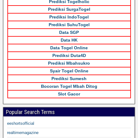
Prediksi Togelholic
Prediksi SurgaTogel
Prediksi IndoTogel
Prediksi SuhuTogel
Data SGP
Data HK
Data Togel Online
Prediksi Duta4D
Prediksi Mbahsukro
Syair Togel Online
Prediksi Sumesh
Bocoran Togel Mbah Ditog
Slot Gacor
Popular Search Terms
eeshortsofficial
realtimemagazine