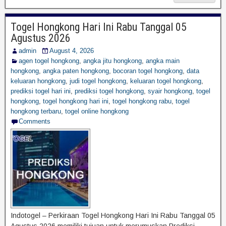
Togel Hongkong Hari Ini Rabu Tanggal 05
Agustus 2026
admin
August 4, 2026
agen togel hongkong
,
angka jitu hongkong
,
angka main
hongkong
,
angka paten hongkong
,
bocoran togel hongkong
,
data
keluaran hongkong
,
judi togel hongkong
,
keluaran togel hongkong
,
prediksi togel hari ini
,
prediksi togel hongkong
,
syair hongkong
,
togel
hongkong
,
togel hongkong hari ini
,
togel hongkong rabu
,
togel
hongkong terbaru
,
togel online hongkong
Comments
Indotogel – Perkiraan Togel Hongkong Hari Ini Rabu Tanggal 05
Agustus 2026 memiliki tujuan untuk merumuskan Prediksi