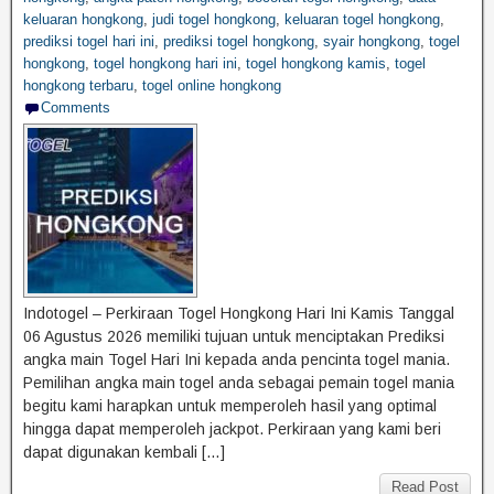
keluaran hongkong
,
judi togel hongkong
,
keluaran togel hongkong
,
prediksi togel hari ini
,
prediksi togel hongkong
,
syair hongkong
,
togel
hongkong
,
togel hongkong hari ini
,
togel hongkong kamis
,
togel
hongkong terbaru
,
togel online hongkong
Comments
Indotogel – Perkiraan Togel Hongkong Hari Ini Kamis Tanggal
06 Agustus 2026 memiliki tujuan untuk menciptakan Prediksi
angka main Togel Hari Ini kepada anda pencinta togel mania.
Pemilihan angka main togel anda sebagai pemain togel mania
begitu kami harapkan untuk memperoleh hasil yang optimal
hingga dapat memperoleh jackpot. Perkiraan yang kami beri
dapat digunakan kembali […]
Read Post