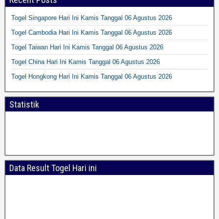
Togel Singapore Hari Ini Kamis Tanggal 06 Agustus 2026
Togel Cambodia Hari Ini Kamis Tanggal 06 Agustus 2026
Togel Taiwan Hari Ini Kamis Tanggal 06 Agustus 2026
Togel China Hari Ini Kamis Tanggal 06 Agustus 2026
Togel Hongkong Hari Ini Kamis Tanggal 06 Agustus 2026
Statistik
Data Result Togel Hari ini