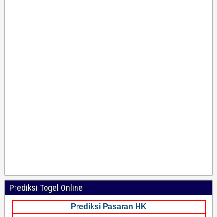
Prediksi Togel Online
Prediksi Pasaran HK