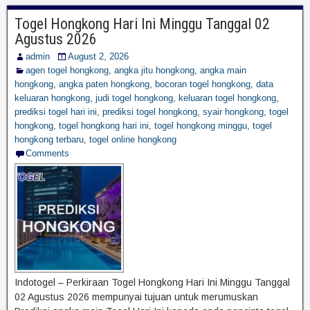
Togel Hongkong Hari Ini Minggu Tanggal 02
Agustus 2026
admin
August 2, 2026
agen togel hongkong
,
angka jitu hongkong
,
angka main
hongkong
,
angka paten hongkong
,
bocoran togel hongkong
,
data
keluaran hongkong
,
judi togel hongkong
,
keluaran togel hongkong
,
prediksi togel hari ini
,
prediksi togel hongkong
,
syair hongkong
,
togel
hongkong
,
togel hongkong hari ini
,
togel hongkong minggu
,
togel
hongkong terbaru
,
togel online hongkong
Comments
Indotogel – Perkiraan Togel Hongkong Hari Ini Minggu Tanggal
02 Agustus 2026 mempunyai tujuan untuk merumuskan