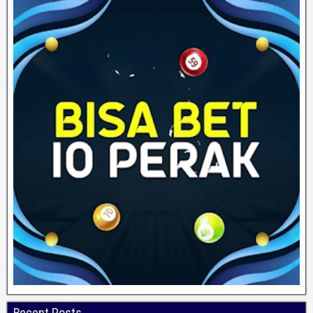
Recent Posts