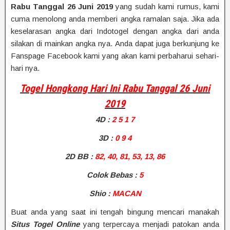
Rabu Tanggal 26 Juni 2019
yang sudah kami rumus, kami
cuma menolong anda memberi angka ramalan saja. Jika ada
keselarasan angka dari Indotogel dengan angka dari anda
silakan di mainkan angka nya. Anda dapat juga berkunjung ke
Fanspage Facebook kami yang akan kami perbaharui sehari-
hari nya.
Togel Hongkong Hari Ini Rabu Tanggal 26 Juni
2019
4D
:
2 5 1 7
3D :
0 9 4
2D BB
:
82, 40, 81, 53, 13, 86
Colok Bebas :
5
Shio
:
MACAN
Buat anda yang saat ini tengah bingung mencari manakah
Situs Togel Online
yang terpercaya menjadi patokan anda