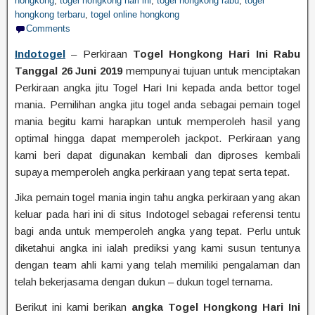
hongkong
,
togel hongkong hari ini
,
togel hongkong rabu
,
togel
hongkong terbaru
,
togel online hongkong
Comments
Indotogel
– Perkiraan
Togel Hongkong Hari Ini Rabu
Tanggal 26 Juni 2019
mempunyai tujuan untuk menciptakan
Perkiraan angka jitu Togel Hari Ini kepada anda bettor togel
mania. Pemilihan angka jitu togel anda sebagai pemain togel
mania begitu kami harapkan untuk memperoleh hasil yang
optimal hingga dapat memperoleh jackpot. Perkiraan yang
kami beri dapat digunakan kembali dan diproses kembali
supaya memperoleh angka perkiraan yang tepat serta tepat.
Jika pemain togel mania ingin tahu angka perkiraan yang akan
keluar pada hari ini di situs Indotogel sebagai referensi tentu
bagi anda untuk memperoleh angka yang tepat. Perlu untuk
diketahui angka ini ialah prediksi yang kami susun tentunya
dengan team ahli kami yang telah memiliki pengalaman dan
telah bekerjasama dengan dukun – dukun togel ternama.
Berikut ini kami berikan
angka Togel Hongkong Hari Ini