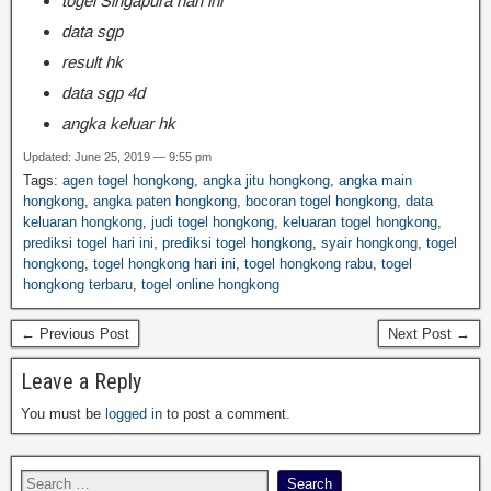
togel Singapura hari ini
data sgp
result hk
data sgp 4d
angka keluar hk
Updated: June 25, 2019 — 9:55 pm
Tags:
agen togel hongkong
,
angka jitu hongkong
,
angka main
hongkong
,
angka paten hongkong
,
bocoran togel hongkong
,
data
keluaran hongkong
,
judi togel hongkong
,
keluaran togel hongkong
,
prediksi togel hari ini
,
prediksi togel hongkong
,
syair hongkong
,
togel
hongkong
,
togel hongkong hari ini
,
togel hongkong rabu
,
togel
hongkong terbaru
,
togel online hongkong
← Previous Post
Next Post →
Leave a Reply
You must be
logged in
to post a comment.