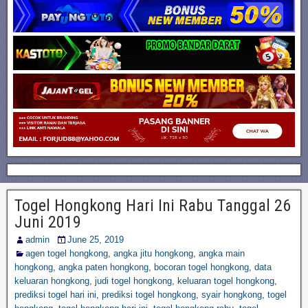
Togel Hongkong Hari Ini Rabu Tanggal 26
Juni 2019
admin
June 25, 2019
agen togel hongkong
,
angka jitu hongkong
,
angka main
hongkong
,
angka paten hongkong
,
bocoran togel hongkong
,
data
keluaran hongkong
,
judi togel hongkong
,
keluaran togel hongkong
,
prediksi togel hari ini
,
prediksi togel hongkong
,
syair hongkong
,
togel