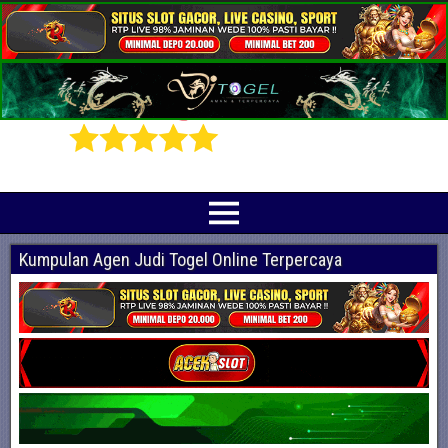
Prediksi Angka Jitu Togel Online Terbaik
Indotogel adalah situs yang menyediakan beragam prediksi togel online
terjitu mulai dari togel hongkong, sidney, cambodia hingga singapore hari ini
Kumpulan Agen Judi Togel Online Terpercaya