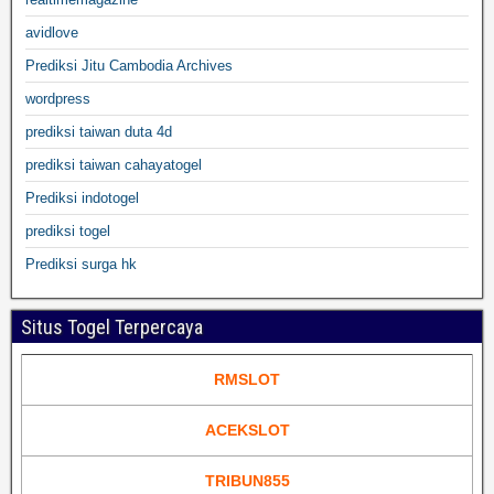
avidlove
Prediksi Jitu Cambodia Archives
wordpress
prediksi taiwan duta 4d
prediksi taiwan cahayatogel
Prediksi indotogel
prediksi togel
Prediksi surga hk
Situs Togel Terpercaya
RMSLOT
ACEKSLOT
TRIBUN855