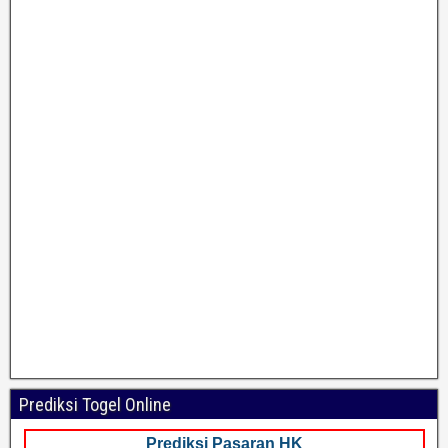
Prediksi Togel Online
Prediksi Pasaran HK