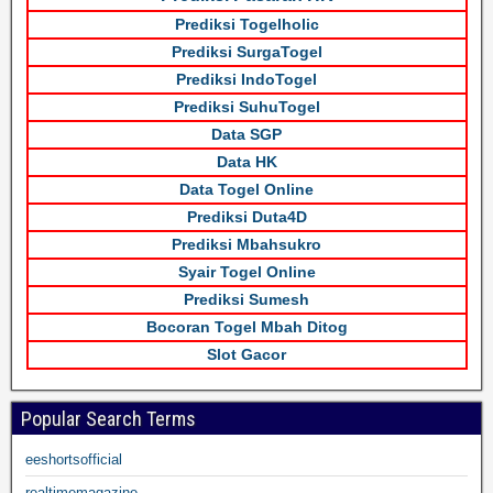
Prediksi Togelholic
Prediksi SurgaTogel
Prediksi IndoTogel
Prediksi SuhuTogel
Data SGP
Data HK
Data Togel Online
Prediksi Duta4D
Prediksi Mbahsukro
Syair Togel Online
Prediksi Sumesh
Bocoran Togel Mbah Ditog
Slot Gacor
Popular Search Terms
eeshortsofficial
realtimemagazine