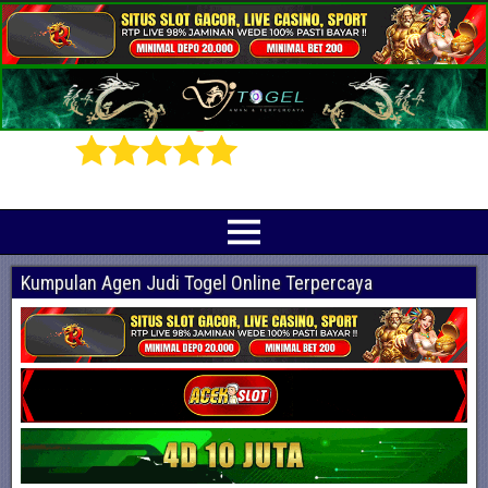
Prediksi Angka Jitu Togel Online Terbaik
Indotogel adalah situs yang menyediakan beragam prediksi togel online
terjitu mulai dari togel hongkong, sidney, cambodia hingga singapore hari ini
Kumpulan Agen Judi Togel Online Terpercaya