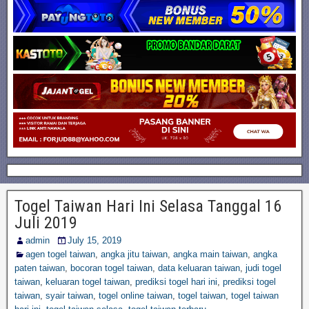
Togel Taiwan Hari Ini Selasa Tanggal 16
Juli 2019
admin
July 15, 2019
agen togel taiwan
,
angka jitu taiwan
,
angka main taiwan
,
angka
paten taiwan
,
bocoran togel taiwan
,
data keluaran taiwan
,
judi togel
taiwan
,
keluaran togel taiwan
,
prediksi togel hari ini
,
prediksi togel
taiwan
,
syair taiwan
,
togel online taiwan
,
togel taiwan
,
togel taiwan