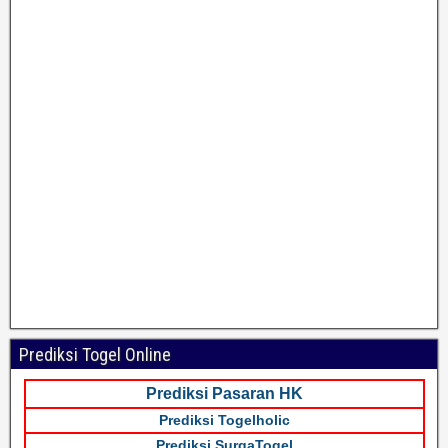
Prediksi Togel Online
Prediksi Pasaran HK
Prediksi Togelholic
Prediksi SurgaTogel