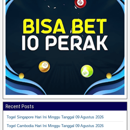
Recent Posts
Togel Singapore Hari Ini Minggu Tanggal 09 Agustus 2026
Togel Cambodia Hari Ini Minggu Tanggal 09 Agustus 2026