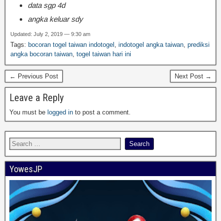
data sgp 4d
angka keluar sdy
Updated: July 2, 2019 — 9:30 am
Tags:
bocoran togel taiwan indotogel
,
indotogel angka taiwan
,
prediksi
angka bocoran taiwan
,
togel taiwan hari ini
← Previous Post
Next Post →
Leave a Reply
You must be
logged in
to post a comment.
YowesJP