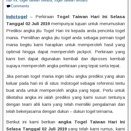
hari ini
,
togel taiwan selasa
,
togel taiwan terbaru
Comments
Indotogel
– Perkiraan
Togel Taiwan Hari Ini Selasa
Tanggal 02 Juli 2019
mempunyai tujuan untuk merumuskan
Prediksi angka jitu Togel Hari Ini kepada anda pencinta togel
mania. Pemilihan angka jitu togel anda sebagai pemain togel
mania begitu kami harapkan untuk memperoleh hasil yang
optimal hingga dapat memperoleh jackpot. Perkiraan yang
kami beri dapat digunakan kembali dan diproses kembali
supaya memperoleh angka perkiraan yang tepat serta tepat.
Jika pemain togel mania ingin tahu angka prediksi yang akan
keluar pada hari ini di situs Indotogel sebagai referensi tentu
buat anda untuk memperoleh angka yang tepat. Perlu untuk
diketahui angka ini ialah prediksi yang kami susun tentunya
dengan team ahli kami yang telah memiliki pengalaman dan
telah bekerjasama dengan dukun – dukun togel ternama.
Berikut ini kami berikan
angka Togel Taiwan Hari Ini
Selasa Tanggal 02 Juli 2019
yang telah kami rumus, kami